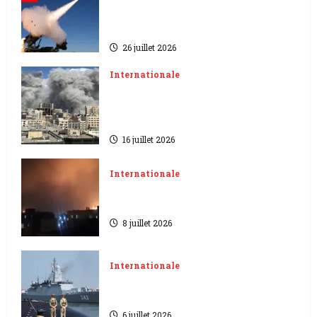
contre Washington se
poursuivent
26 juillet 2026
Internationale
Guerre Iran -Etats-Unis | les
frappes sur des cibles
s’intensifient
16 juillet 2026
Internationale
Les États-Unis frappent
massivement des cibles en Iran
8 juillet 2026
Internationale
L’axe Pékin-Moscou redessine
les mers.
6 juillet 2026