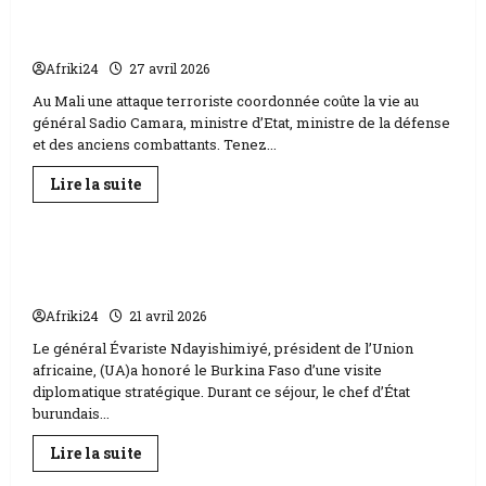
|
Mali | Le général Sadio Camara, le ministre de
Le
la défense tué.
général
Assimi
Afriki24
27 avril 2026
Goïta
rompt
Au Mali une attaque terroriste coordonnée coûte la vie au
le
silence
général Sadio Camara, ministre d’Etat, ministre de la défense
et des anciens combattants. Tenez...
En
Lire la suite
savoir
Podcasts
plus
sur
Mali
|
Union africaine | Évariste Ndayishimiyé en
Le
visite au Burkina
général
Sadio
Afriki24
21 avril 2026
Camara,
le
Le général Évariste Ndayishimiyé, président de l’Union
ministre
de
africaine, (UA)a honoré le Burkina Faso d’une visite
la
diplomatique stratégique. Durant ce séjour, le chef d’État
défense
tué.
burundais...
En
Lire la suite
savoir
Podcasts
plus