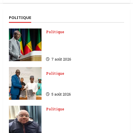
POLITIQUE
Politique
Sénat béninois | L’ancien
Président Patrice Talon élu
président
7 août 2026
Politique
L’accord sénégalo-gambien | la
paix scellée entre les deux pays
5 août 2026
Politique
Gabon | Arrestation de
l’activiste Pierre-Wilfried
Kamitatou à Libreville