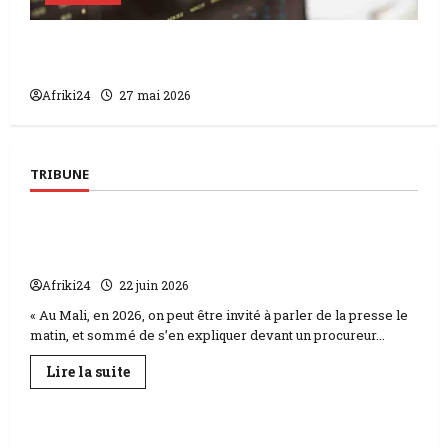
Cameroun | le pays maintient une dette
maîtrisée
Afriki24
27 mai 2026
TRIBUNE
Tribune
Mali | la cybercriminalité cible journalistes et
libertés
Afriki24
22 juin 2026
« Au Mali, en 2026, on peut être invité à parler de la presse le
matin, et sommé de s’en expliquer devant un procureur...
En
Lire la suite
savoir
Tribune
plus
sur
Mali
|
Tribune | Triomphe et déchéance | le peuple