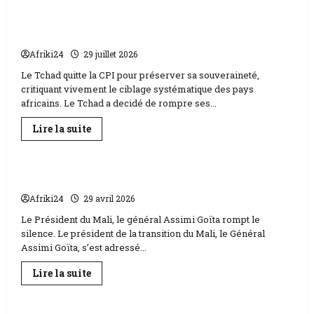
Retrait du Tchad de la CPI | L’analyse des
experts tchadiens
Afriki24
29 juillet 2026
Le Tchad quitte la CPI pour préserver sa souveraineté,
critiquant vivement le ciblage systématique des pays
africains. Le Tchad a decidé de rompre ses...
En
Lire la suite
savoir
Podcasts
plus
sur
Retrait
du
Mali | Le général Assimi Goïta rompt le silence
Tchad
de
Afriki24
29 avril 2026
la
CPI
Le Président du Mali, le général Assimi Goïta rompt le
|
silence. Le président de la transition du Mali, le Général
L’analyse
des
Assimi Goïta, s’est adressé...
experts
tchadiens
En
Lire la suite
savoir
Podcasts
plus
sur
Mali