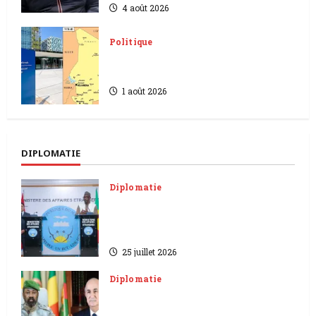
4 août 2026
Politique
Retrait de la CPI | L’opposition
Tchadienne conteste
1 août 2026
DIPLOMATIE
Diplomatie
Maroc -Mali | le Roi Mohammed
VI offre un complexe
professionnel à Bamako
25 juillet 2026
Diplomatie
Mali-Algérie | reprise
diplomatique pour stabiliser le