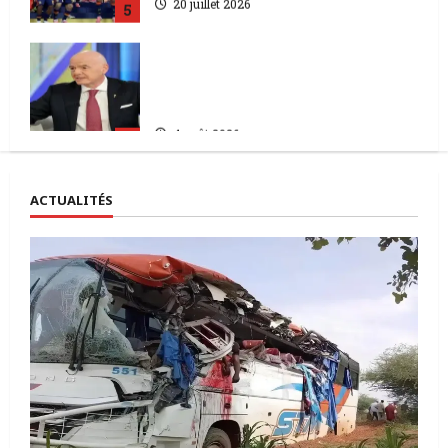
FIFA | Le Président Giani
Infantino perd le soutien des
grands pays
4 août 2026
1
CAN féminine 2026 | Le Malawi
ACTUALITÉS
domine l’Égypte
2 août 2026
2
Coupe du monde 2026 | Pourquoi
le Sénégal limoge l’entraîneur
des Lions ?
22 juillet 2026
3
Kenya | une révolution sportive