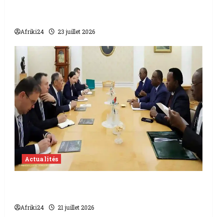
Drame migratoire en Mauritanie | 140
disparus gambiens
Afriki24
23 juillet 2026
Actualités
Candidature à l’ONU | Macky Sall courtise
Moscou et renoue avec Dakar
Afriki24
21 juillet 2026