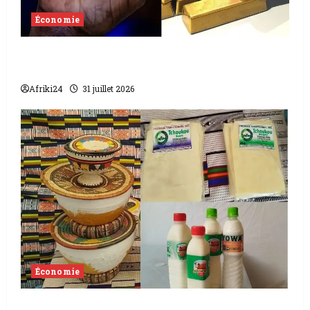
Économie
Cameroun | L’or fuit clandestinement vers
l’étranger
Afriki24
31 juillet 2026
Économie
Niger | Le lait local se réinvente et