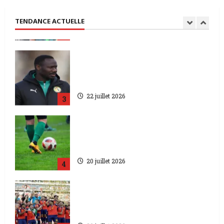
domine l’Égypte
2 août 2026
TENDANCE ACTUELLE
2
Coupe du monde 2026 | Pourquoi
le Sénégal limoge l’entraîneur
des Lions ?
22 juillet 2026
3
Kenya | une révolution sportive
inattendue pour les femmes
âgées.
20 juillet 2026
4
Coupe du monde 2026 |
L’Espagne championne par 1 à 0
face à l’Argentine
20 juillet 2026
5