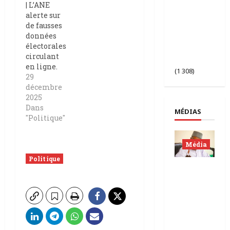
| L’ANE
de la 2ᵉ
alerte sur
session des
de fausses
chefs
données
d’État du
électorales
Sahel à
circulant
Bamako.
en ligne.
(1 308)
29
décembre
2025
Dans
MÉDIAS
"Politique"
Média
Politique
Mali |
condam
nation
de
Chahana