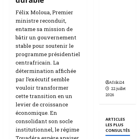
ie | dix-
huit
Félix Moloua, Premier
femmes
ministre reconduit,
condam
entame sa mission de
nées à 7
bâtir un gouvernement
ans de
stable pour soutenir le
prison
programme présidentiel
pour
centrafricain. La
trafic de
détermination affichée
bébés.
par l’exécutif semble
Afriki24
vouloir transformer
22 juillet
2026
cette transition en un
levier de croissance
économique. En
ARTICLES
consolidant son socle
LES PLUS
institutionnel, le régime
CONSULTÉS
Touadéra espère apaiser