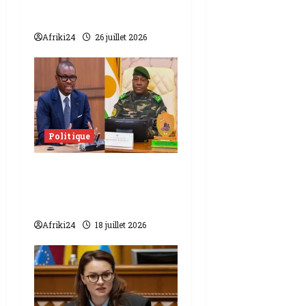
partage son
expérience
Afriki24
26 juillet 2026
Politique
Niger-Bénin | vers une
réconciliation
définitive ?
Afriki24
18 juillet 2026