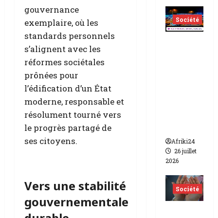
gouvernance
Société
exemplaire, où les
standards personnels
Sénégal
s’alignent avec les
|La
réformes sociétales
gendar
prônées pour
merie
l’édification d’un État
démant
moderne, responsable et
èle un
résolument tourné vers
réseau
lesbien
le progrès partagé de
ses citoyens.
Afriki24
26 juillet
2026
Vers une stabilité
Société
gouvernementale
Indonés
durable