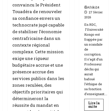
n
convaincu le Président
Afriki24
Touadéra de renouveler
27 février
2026
sa confiance envers un
technocrate jugé capable
En RDC,
l’Université
de stabiliser l’économie
Kongo est
centrafricaine dans un
frappée par
un scandale
contexte régional
de
complexe. Cette mission
corruption.
exige une rigueur
Il s’agit d’un
Professeur
budgétaire accrue et une
déchu qui
présence accrue des
aurait
services publics dans les
bafoué
l’éthique de
zones reculées, des
sa fonction
objectifs prioritaires qui
d’enseignant....
détermineront la
Lire la
réussite du mandat en
En
suite
savoir