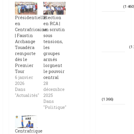
par
N’Djaména
(1 460
Tchad-
Présidentielle
Election
France | le
en
en RCA |
Parti
Centrafricaine
un scrutin
TCHAD UNI
| Faustin
sous
appelle à la
Archange
tensions,
transparence
(1
Touadéra
les
remporte
groupes
La France
dès le
armés
gèle les
Premier
lorgnent
avoirs de
Tour
le pouvoir
Nyamsi |
6 janvier
central
liberté
2026
28
d’opinion
Dans
décembre
bafouée ?
"Actualités"
2025
(1 366)
Dans
"Politique"
AES |
Assimi
Goïta
préside
Centrafrique
l’ouverture