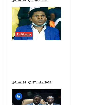
Afriki24
1 août 2026
Politique
Cameroun |
assassinat de
Martinez Zogo, la
justice tente de
clarifier les rôles des
suspects
Afriki24
27 juillet 2026