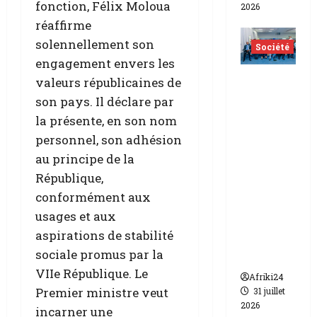
fonction, Félix Moloua
2026
réaffirme
solennellement son
Société
engagement envers les
Le
valeurs républicaines de
Burundi
son pays. Il déclare par
mobilise
la présente, en son nom
la
personnel, son adhésion
diaspor
au principe de la
a
République,
africain
conformément aux
e pour
usages et aux
transfor
aspirations de stabilité
mer
sociale promus par la
l’Afrique
VIIe République. Le
Afriki24
Premier ministre veut
31 juillet
2026
incarner une