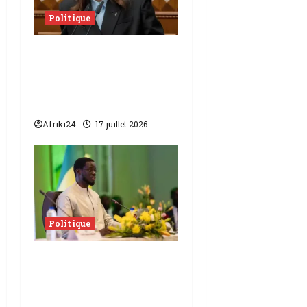
Politique
Ukraine | La cheffe du
gouvernement
démissionne de ses
fonctions.
Afriki24
17 juillet 2026
Politique
Sénégal | Le président
Diomaye Faye saisi le
conseil constitutionnel