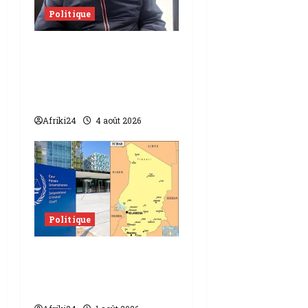
Politique
Gabon | Arrestation
de l’activiste Pierre-
Wilfried Kamitatou à
Libreville
Afriki24
4 août 2026
Politique
Retrait de la CPI |
L’opposition
Tchadienne conteste