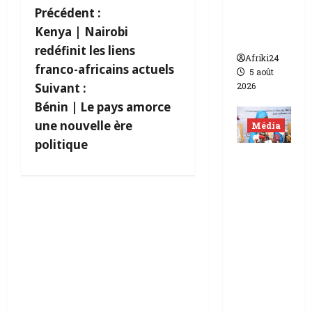
Takiou à
N
Précédent :
un an de
Kenya | Nairobi
prison
a
redéfinit les liens
Afriki24
v
franco-africains actuels
5 août
2026
Suivant :
i
Bénin | Le pays amorce
une nouvelle ère
Média
g
politique
a
Tchad |
La
t
HAMA
dénonce
i
le
désordr
o
e
n
informa
tionnel
d