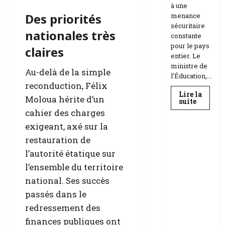
à une
Des priorités
menance
sécuritaire
nationales très
constante
pour le pays
claires
entier. Le
ministre de
Au-delà de la simple
l’Éducation,...
reconduction, Félix
Lire la
Moloua hérite d’un
En
suite
savoir
cahier des charges
Education
plus
sur
exigeant, axé sur la
Téhéran
suspend
RDC |
restauration de
l’école
L’Universi
face
l’autorité étatique sur
aux
té Kongo
menace
l’ensemble du territoire
frappée
Etats-
Unis
national. Ses succès
par un
Israël
scandale
passés dans le
de
redressement des
corruptio
finances publiques ont