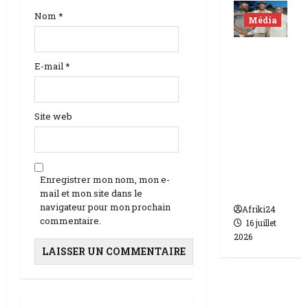
i
Nom
*
Média
o
Niger |
n
E-mail
*
Deux
journali
s
stes
Site web
libérés
après 9
mois de
détenti
Enregistrer mon nom, mon e-
on.
mail et mon site dans le
navigateur pour mon prochain
Afriki24
commentaire.
16 juillet
2026