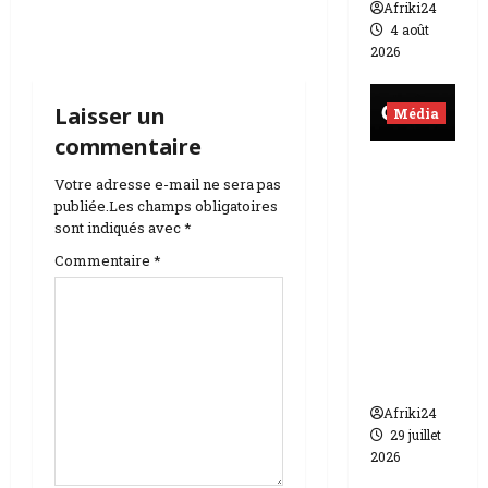
Afriki24
e
4 août
2026
s
Laisser un
Média
p
commentaire
Burkina
u
Votre adresse e-mail ne sera pas
Faso |
publiée.
Les champs obligatoires
b
lourde
sont indiqués avec
*
sanction
l
Commentaire
*
de 200
millions
i
de FCFA
c
contre
Canal +
a
Afriki24
29 juillet
t
2026