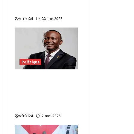
Macky Sall s’aligne sur
la vision de Trump
Afriki24
22 juin 2026
Politique
Tchad | Depuis sa
cellule, Dr Masra
Succès propose 7
solutions pour son
pays
Afriki24
2 mai 2026