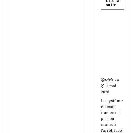
Lire la
En
suite
savoir
Education
plus
sur
Baccala
au
Téhéran
Niger
suspend
|
89
l’école
158
face aux
candida
compos
menaces
Etats-
Unis
Israël
Afriki24
3 mai
2026
Le système
éducatif
iranien est
plus ou
moins à
l’arrêt, face