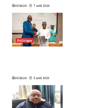
Afriki24
7 août 2026
Politique
L’accord sénégalo-
gambien | la paix
scellée entre les deux
pays
Afriki24
5 août 2026