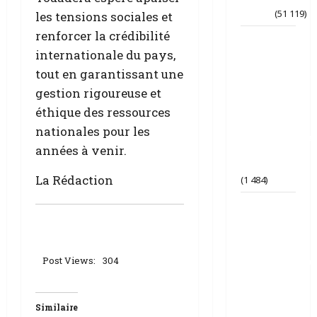
Accueil
(51 119)
les tensions sociales et
renforcer la crédibilité
Le
journaliste
internationale du pays,
Jean-
tout en garantissant une
Philippe
gestion rigoureuse et
dévoile ses
« Regards
éthique des ressources
croisés
nationales pour les
panafricanistes
années à venir.
sur le
Tchad ».
La Rédaction
(1 484)
Tchad | Le
Parti Tchad
Uni
conteste
Post Views:
304
vigoureusemen
la décision
Judiciaire
prononcé
Similaire