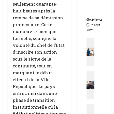
o
Patrice
seulement quarante-
o
p
r
u
Talon élu
n
a
huit heures après la
B
r
président
r
r
o
é
remise de sa démission
Afriki24
e
3
k
v
protocolaire. Cette
7 août
t
7
o
i
2026
manœuvre, bien que
r
5
H
t
a
formelle, souligne la
0
a
e
Politique
i
0
r
r
volonté du chef de l’État
L
t
m
a
u
’
d’inscrire son action
d
i
m
n
a
sous le signe de la
e
g
d
c
continuité, tout en
l
r
r
2
c
a
a
marquant le début
a
Politique
août
o
C
n
2026
m
G
effectif de la VIIe
r
o
t
e
a
d
République. Le pays
u
s
h
b
s
entre ainsi dans une
r
d
u
o
é
P
o
phase de transition
m
n
n
é
n
Politique
a
institutionnelle où la
|
é
n
t
n
R
A
g
fidélité politique devient