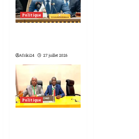
Politique
Sénégal | Diomaye
Faye lance le KIIRAY
son parti politique
Afriki24
27 juillet 2026
Politique
Addis-Abeba |
Communication
statistique, le Tchad