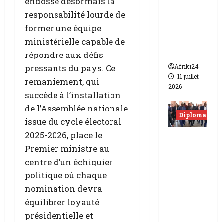
m
endosse désormais la
s
tique
j
s
i
responsabilité lourde de
pour
u
t
t
5
stabilise
former une équipe
s
e
a
août
r le
ministérielle capable de
t
t
2026
Sahel
i
répondre aux défis
o
1
c
u
août
pressants du pays. Ce
Afriki24
e
2026
à
11 juillet
remaniement, qui
t
L
2026
succède à l’installation
e
i
n
de l’Assemblée nationale
b
Diplomatie
t
r
issue du cycle électoral
e
e
2025-2026, place le
La
d
v
Premier ministre au
Russie
e
i
centre d’un échiquier
c
renforce
l
l
sa
l
politique où chaque
a
e
diploma
nomination devra
r
tie |
équilibrer loyauté
i
4
Lavrov
présidentielle et
f
août