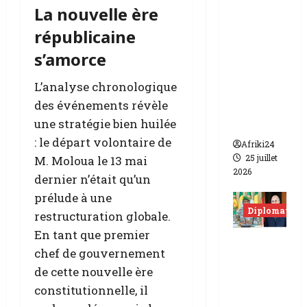
juillet
i
Moham
s
s
e
La nouvelle ère
2026
n
i
t
med VI
l
républicaine
a
t
e
l
offre un
t
i
P
é
complex
s’amorce
d
o
i
e
e
e
n
e
e
L’analyse chronologique
professi
M
T
r
n
des événements révèle
onnel à
a
c
r
t
une stratégie bien huilée
r
Bamako
h
e
r
t
a
-
: le départ volontaire de
e
Afriki24
i
d
W
l
25 juillet
M. Moloua le 13 mai
n
i
i
e
2026
dernier n’était qu’un
e
e
l
s
prélude à une
z
n
f
d
Diplomatie
Z
n
restructuration globale.
r
e
o
e
i
u
En tant que premier
Mali-
g
c
e
x
chef de gouvernement
Algérie |
o
o
d
p
de cette nouvelle ère
,
n
reprise
K
a
l
constitutionnelle, il
t
a
diploma
y
a
e