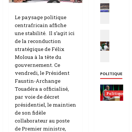
E
q
S
s
u
F
p
a
a
Le paysage politique
a
t
p
centrafricain affiche
g
o
p
Actualit
une stabilité. Il s’agit ici
n
r
e
L
e
z
de la reconduction
l
e
|
e
l
stratégique de Félix
T
C
s
e
Moloua à la tête du
c
e
o
à
gouvernement. Ce
h
u
l
l
a
t
vendredi, le Président
d
’
POLITIQUE
d
a
a
u
Faustin-Archange
a
d
t
r
Touadéra a officialisé,
n
é
s
g
Politique
par voie de décret
n
b
t
e
o
présidentiel, le maintien
o
u
n
Sénat
n
r
é
de son fidèle
c
béninois
c
d
s
e
collaborateur au poste
| L’ancien
e
é
p
p
Président
de Premier ministre,
s
e
a