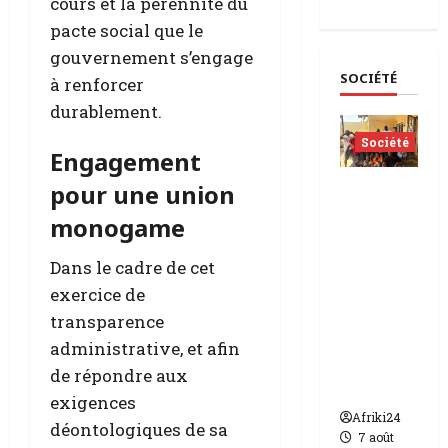
cours et la pérennité du
plus
sur
pacte social que le
RDC
|
gouvernement s’engage
L’Unive
SOCIÉTÉ
Kongo
à renforcer
frappée
par
durablement.
un
scandal
Société
de
Engagement
corrupt
Tchad |
pour une union
Aleva
monogame
Dafogo
appelle
Dans le cadre de cet
à la
exercice de
protecti
transparence
on de
administrative, et afin
l’enfanc
de répondre aux
e
exigences
Afriki24
déontologiques de sa
7 août