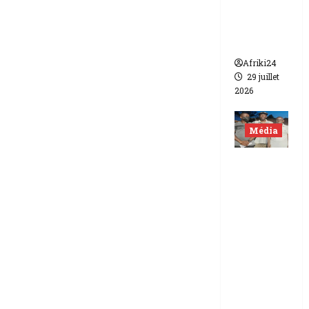
de FCFA
contre
Canal +
Afriki24
29 juillet
2026
Média
Niger |
Deux
journali
stes
libérés
après 9
mois de
détenti
on.