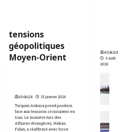
appelle à
l’urgence
pour
éviter un
drame
tensions
humanit
géopolitiques
aire
Afriki24
Moyen-Orient
3 août
2026
Internationale
Actualit
la Turquie prône la
N
diplomatie en Iran
i
g
Afriki24
15 janvier 2026
e
Turquie| Ankara prend position
r
face aux tensions croissantes en
Actualit
|
Iran. Le ministre turc des
E
q
Affaires étrangères, Hakan
s
u
Fidan, a réaffirmé avec force