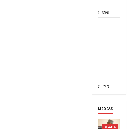
d’opinion
bafouée ?
(1 359)
AES |
Assimi
Goïta
préside
l’ouverture
de la 2ᵉ
session des
chefs
d’État du
Sahel à
Bamako.
(1 297)
MÉDIAS
Média