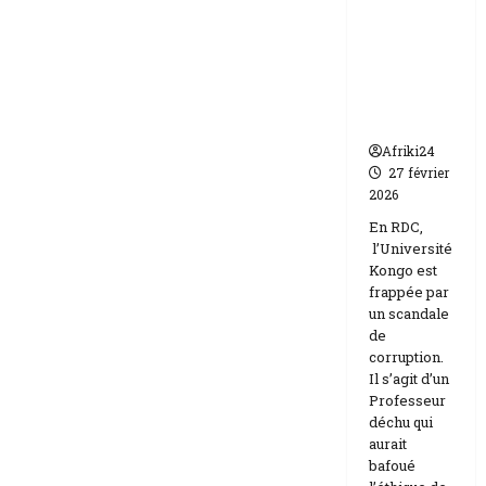
frappée
Etats-
Unis
par un
Israël
scandale
de
corruptio
n
Afriki24
27 février
2026
En RDC,
l’Université
Kongo est
frappée par
un scandale
de
corruption.
Il s’agit d’un
Professeur
déchu qui
aurait
bafoué