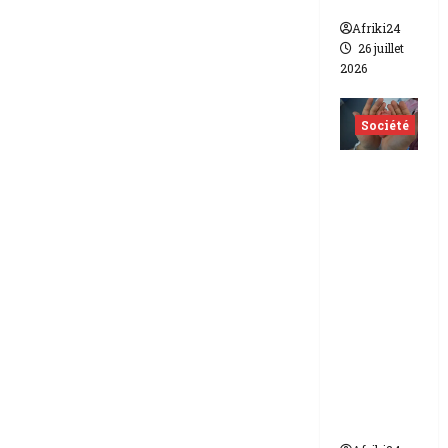
lesbien
Afriki24
26 juillet
2026
Société
Indonés
ie | dix-
huit
femmes
condam
nées à 7
ans de
prison
pour
trafic de
bébés.