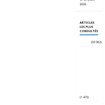
2026
ARTICLES
LES PLUS
CONSULTÉS
Accueil
(50 962)
Le
journaliste
Jean-
Philippe
dévoile ses
« Regards
croisés
panafricanistes
sur le
Tchad ».
(1 473)