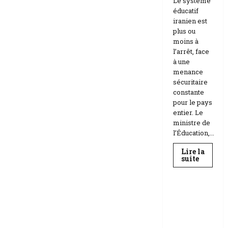
Le système
éducatif
iranien est
plus ou
moins à
l’arrêt, face
à une
menance
sécuritaire
constante
pour le pays
entier. Le
ministre de
l’Éducation,...
Lire la
En
suite
savoir
Education
plus
sur
Téhéran
suspend
RDC |
l’école
L’Universi
face
aux
té Kongo
menace