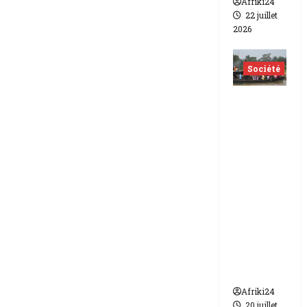
Afriki24
22 juillet
2026
Société
Nigéria
| Six
morts
et plus
d’une
vingtain
e de
disparus
dans un
naufrag
e
Afriki24
20 juillet