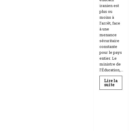
iranien est
plus ou
moins à
l’arrêt, face
à une
menance
sécuritaire
constante
pour le pays
entier. Le
ministre de
l’Éducation,...
Lire la
En
suite
savoir
Education
plus
sur
Téhéran
suspend
RDC |
l’école
L’Universi
face
aux
té Kongo
menace
frappée
Etats-
Unis