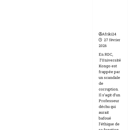
par un
Israël
scandale
de
corruptio
n
Afriki24
27 février
2026
En RDC,
l’Université
Kongo est
frappée par
un scandale
de
corruption.
Il s’agit d’un
Professeur
déchu qui
aurait
bafoué
l’éthique de
sa fonction