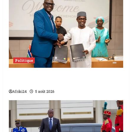
Politique
L’accord sénégalo-gambien | la paix
scellée entre les deux pays
Afriki24
5 août 2026