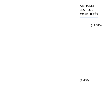
ARTICLES
LES PLUS
CONSULTÉS
Accueil
(51 015)
Le
journaliste
Jean-
Philippe
dévoile ses
« Regards
croisés
panafricanistes
sur le
Tchad ».
(1 480)
Tchad | Le
Parti Tchad
Uni
conteste