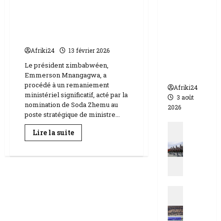
Zimbabwe |
appelle à
remaniement, un
l’urgence
ministre de l’information
pour
déboulonné ?
éviter un
Afriki24
13 février 2026
drame
humanit
Le président zimbabwéen,
aire
Emmerson Mnangagwa, a
procédé à un remaniement
Afriki24
ministériel significatif, acté par la
3 août
nomination de Soda Zhemu au
2026
poste stratégique de ministre...
Actualit
En
Lire la suite
N
savoir
plus
i
sur
g
Zimbabwe
|
e
remaniement,
un
r
ministre
Actualit
|
de
l’information
E
q
déboulonné
s
u
?