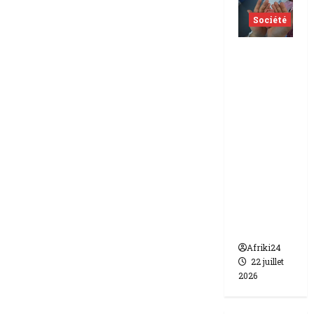
Société
Indonés
ie | dix-
huit
femmes
condam
nées à 7
ans de
prison
pour
trafic de
bébés.
Afriki24
22 juillet
2026