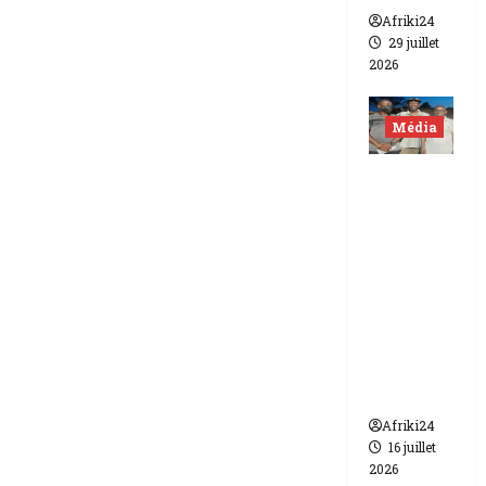
Afriki24
29 juillet
2026
Média
Niger |
Deux
journali
stes
libérés
après 9
mois de
détenti
on.
Afriki24
16 juillet
2026