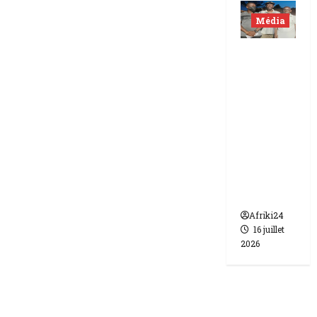
Média
Niger |
Deux
journali
stes
libérés
après 9
mois de
détenti
on.
Afriki24
16 juillet
2026