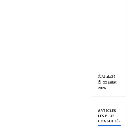
ie | dix-
huit
femmes
condam
nées à 7
ans de
prison
pour
trafic de
bébés.
Afriki24
22 juillet
2026
ARTICLES
LES PLUS
CONSULTÉS