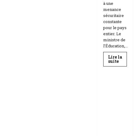
à une
menance
sécuritaire
constante
pour le pays
entier. Le
ministre de
l’Éducation,...
Lire la
En
suite
savoir
Education
plus
sur
Téhéran
suspend
RDC |
l’école
L’Universi
face
aux
té Kongo
menace
frappée
Etats-
Unis
par un
Israël
scandale
de
corruptio