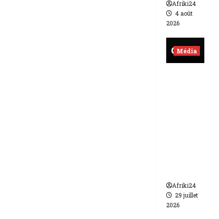
Afriki24
4 août
2026
Média
Burkina
Faso |
lourde
sanction
de 200
millions
de FCFA
contre
Canal +
Afriki24
29 juillet
2026