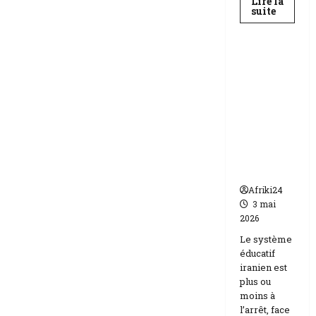
Lire la
En
suite
savoir
Education
plus
sur
Baccala
au
Téhéran
Niger
suspend
|
89
l’école
158
face aux
candida
compos
menaces
Etats-
Unis
Israël
Afriki24
3 mai
2026
Le système
éducatif
iranien est
plus ou
moins à
l’arrêt, face