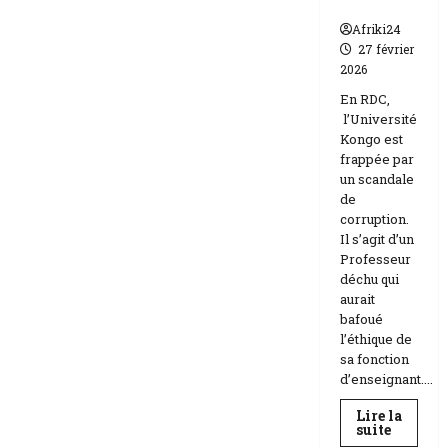
n
Afriki24
27 février
2026
En RDC,
l’Université
Kongo est
frappée par
un scandale
de
corruption.
Il s’agit d’un
Professeur
déchu qui
aurait
bafoué
l’éthique de
sa fonction
d’enseignant....
Lire la
En
suite
savoir