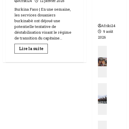
Afriki24
12 janvier 2026
morts
Burkina Faso | En une semaine,
dont 17
les services douaniers
soldats
burkinabè ont déjoué une
Afriki24
potentielle tentative de
9 août
déstabilisation visant le régime
2026
de transition du capitaine...
Actualit
En
Lire la suite
savoir
E
plus
sur
s
Burkina
t
Faso
|
d
des
u
lots
d’explosifs
Actualit
T
capturés
N
par
c
les
i
h
autorités
g
a
e
d
r
|
Actualit
|
M