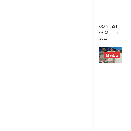
de FCFA
contre
Canal +
Afriki24
29 juillet
2026
Média
Niger |
Deux
journali
stes
libérés
après 9
mois de
détenti
on.