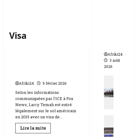
appelle à
l’urgence
pour
éviter un
drame
Visa
humanit
aire
Internationale
Afriki24
3 août
Etats-Unis | Une recrue
2026
de police arrêtée pour
immigration ilégale
Actualit
Afriki24
9 février 2026
N
i
Selon les informations
communiquées par l'ICE à Fox
g
News, Larry Temah est entré
e
légalement sur le sol américain
r
en 2015 avec un visa de...
Actualit
|
E
q
En
Lire la suite
s
savoir
u
Actualités
plus