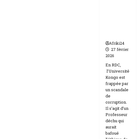
frappée
Etats-
Unis
par un
Israël
scandale
de
corruptio
n
Afriki24
27 février
2026
En RDC,
l’Université
Kongo est
frappée par
un scandale
de
corruption.
Il s’agit d’un
Professeur
déchu qui
aurait
bafoué