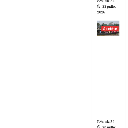
Afriki24
22 juillet
2026
Société
Nigéria
| Six
morts
et plus
d’une
vingtain
e de
disparus
dans un
naufrag
e
Afriki24
20 juillet