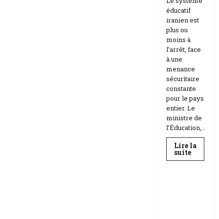
Le système
éducatif
iranien est
plus ou
moins à
l’arrêt, face
à une
menance
sécuritaire
constante
pour le pays
entier. Le
ministre de
l’Éducation,...
Lire la
En
suite
savoir
Education
plus
sur
Téhéran
suspend
RDC |
l’école
L’Universi
face
aux
té Kongo
menace