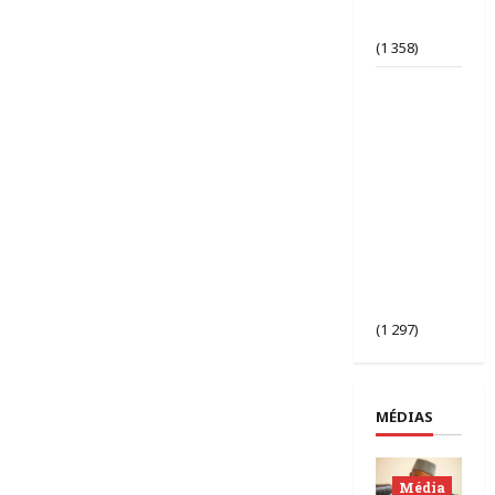
d’opinion
bafouée ?
(1 358)
AES |
Assimi
Goïta
préside
l’ouverture
de la 2ᵉ
session des
chefs
d’État du
Sahel à
Bamako.
(1 297)
MÉDIAS
Média