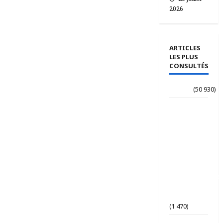
2026
ARTICLES
LES PLUS
CONSULTÉS
Accueil
(50 930)
Le
journaliste
Jean-
Philippe
dévoile ses
« Regards
croisés
panafricanistes
sur le
Tchad ».
(1 470)