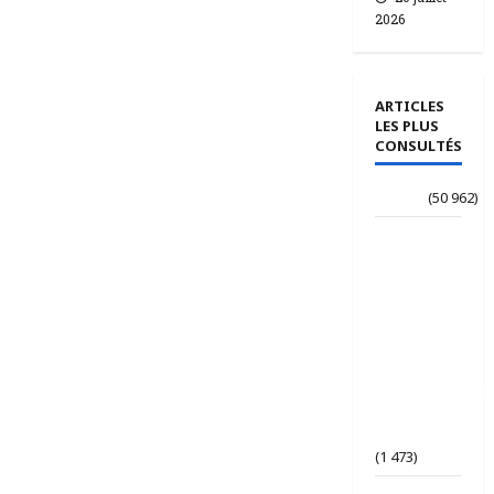
2026
ARTICLES
LES PLUS
CONSULTÉS
Accueil
(50 962)
Le
journaliste
Jean-
Philippe
dévoile ses
« Regards
croisés
panafricanistes
sur le
Tchad ».
(1 473)