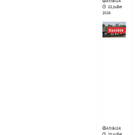
Afriki24
22 juillet
2026
Société
Nigéria
| Six
morts
et plus
d’une
vingtain
e de
disparus
dans un
naufrag
e
Afriki24
20 juillet