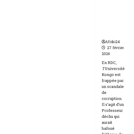
frappée
Etats-
Unis
par un
Israël
scandale
de
corruptio
n
Afriki24
27 février
2026
En RDC,
l’Université
Kongo est
frappée par
un scandale
de
corruption.
Il s’agit d’un
Professeur
déchu qui
aurait
bafoué