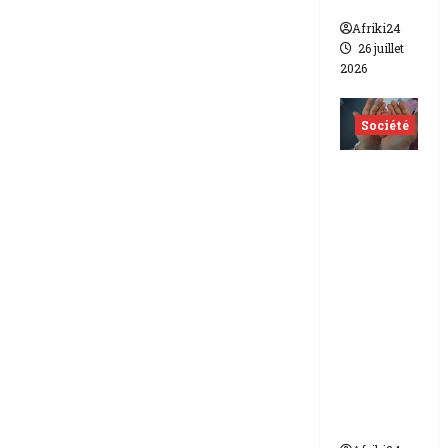
lesbien
Afriki24
26 juillet
2026
Société
Indonés
ie | dix-
huit
femmes
condam
nées à 7
ans de
prison
pour
trafic de
bébés.