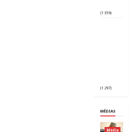
d’opinion
bafouée ?
(1 359)
AES |
Assimi
Goïta
préside
l’ouverture
de la 2ᵉ
session des
chefs
d’État du
Sahel à
Bamako.
(1 297)
MÉDIAS
Média