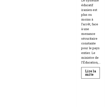
Le système
éducatif
iranien est
plus ou
moins à
l’arrêt, face
à une
menance
sécuritaire
constante
pour le pays
entier. Le
ministre de
l’Éducation,...
Lire la
En
suite
savoir
Education
plus
sur
Téhéran
suspend
RDC |
l’école
L’Universi
face
aux
té Kongo
menace