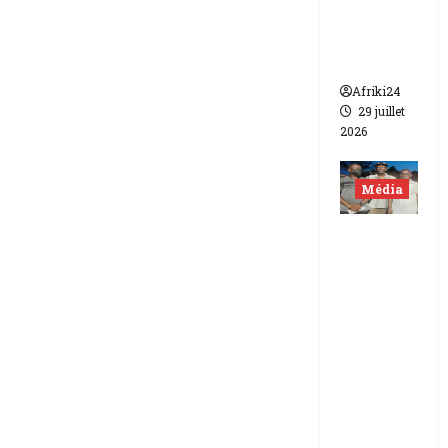
de FCFA
contre
Canal +
Afriki24
29 juillet
2026
Média
Niger |
Deux
journali
stes
libérés
après 9
mois de
détenti
on.