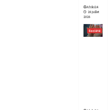
lesbien
Afriki24
26 juillet
2026
Société
Indonés
ie | dix-
huit
femmes
condam
nées à 7
ans de
prison
pour
trafic de
bébés.