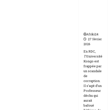
frappée
Etats-
Unis
par un
Israël
scandale
de
corruptio
n
Afriki24
27 février
2026
En RDC,
l’Université
Kongo est
frappée par
un scandale
de
corruption.
Il s’agit d’un
Professeur
déchu qui
aurait
bafoué