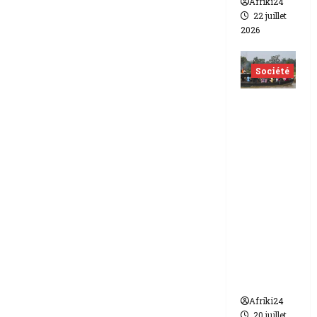
Afriki24
22 juillet
2026
Société
Nigéria
| Six
morts
et plus
d’une
vingtain
e de
disparus
dans un
naufrag
e
Afriki24
20 juillet