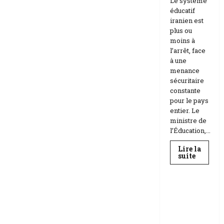
Le système
éducatif
iranien est
plus ou
moins à
l’arrêt, face
à une
menance
sécuritaire
constante
pour le pays
entier. Le
ministre de
l’Éducation,...
Lire la
En
suite
savoir
Education
plus
sur
Téhéran
suspend
RDC |
l’école
L’Universi
face
aux
té Kongo
menace