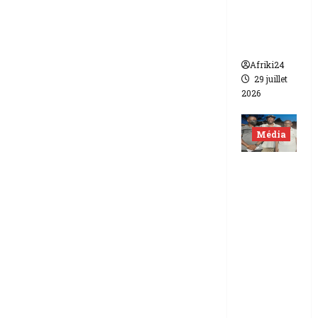
de FCFA
contre
Canal +
Afriki24
29 juillet
2026
Média
Niger |
Deux
journali
stes
libérés
après 9
mois de
détenti
on.