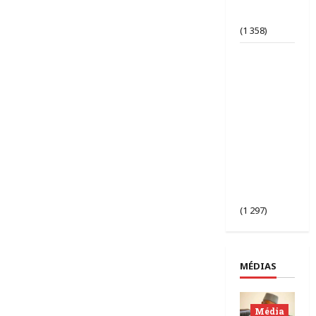
d’opinion
bafouée ?
(1 358)
AES |
Assimi
Goïta
préside
l’ouverture
de la 2ᵉ
session des
chefs
d’État du
Sahel à
Bamako.
(1 297)
MÉDIAS
Média