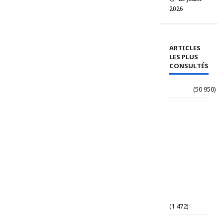
2026
ARTICLES
LES PLUS
CONSULTÉS
Accueil
(50 950)
Le
journaliste
Jean-
Philippe
dévoile ses
« Regards
croisés
panafricanistes
sur le
Tchad ».
(1 472)