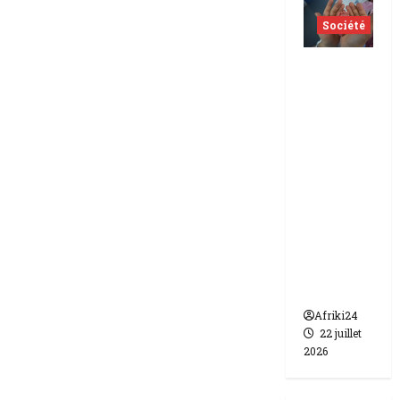
Société
Indonés
ie | dix-
huit
femmes
condam
nées à 7
ans de
prison
pour
trafic de
bébés.
Afriki24
22 juillet
2026