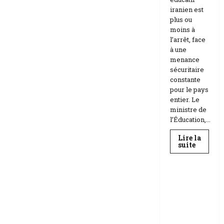
iranien est
plus ou
moins à
l’arrêt, face
à une
menance
sécuritaire
constante
pour le pays
entier. Le
ministre de
l’Éducation,...
Lire la
En
suite
savoir
Education
plus
sur
Téhéran
suspend
RDC |
l’école
L’Universi
face
aux
té Kongo
menace
frappée
Etats-
Unis