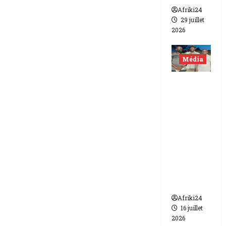
Afriki24
29 juillet
2026
Média
Niger |
Deux
journali
stes
libérés
après 9
mois de
détenti
on.
Afriki24
16 juillet
2026