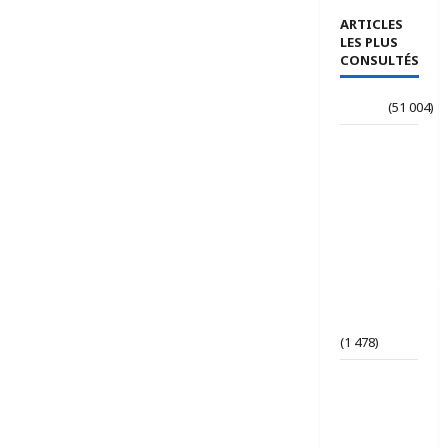
ARTICLES
LES PLUS
CONSULTÉS
Accueil
(51 004)
Le
journaliste
Jean-
Philippe
dévoile ses
« Regards
croisés
panafricanistes
sur le
Tchad ».
(1 478)
Tchad | Le
Parti Tchad
Uni
conteste