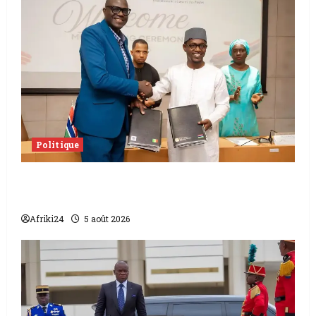
Politique
L’accord sénégalo-gambien | la paix
scellée entre les deux pays
Afriki24
5 août 2026