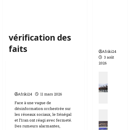
appelle à
l’urgence
pour
éviter un
drame
vérification des
humanit
aire
faits
Afriki24
3 août
Actualités
2026
Tensions diplomatiques |
Actualit
le Sénégal et Iran
N
unissent leurs voix
i
g
Afriki24
11 mars 2026
e
Face à une vague de
r
désinformation orchestrée sur
Actualit
|
les réseaux sociaux, le Sénégal
E
q
et l’Iran ont réagi avec fermeté.
s
u
Des rumeurs alarmantes,