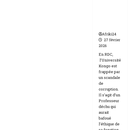
par un
Israël
scandale
de
corruptio
n
Afriki24
27 février
2026
En RDC,
l’Université
Kongo est
frappée par
un scandale
de
corruption.
Il s’agit d’un
Professeur
déchu qui
aurait
bafoué
l’éthique de
sa fonction