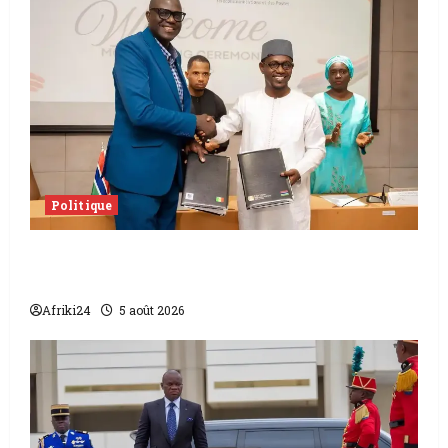
Politique
L’accord sénégalo-gambien | la paix
scellée entre les deux pays
Afriki24
5 août 2026