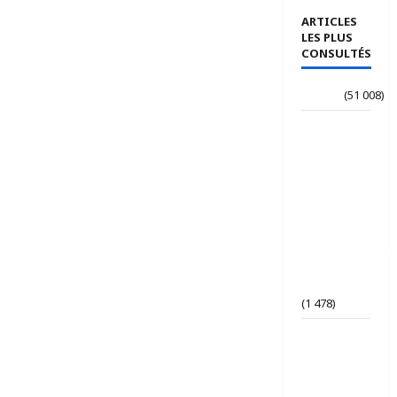
ARTICLES
LES PLUS
CONSULTÉS
Accueil
(51 008)
Le
journaliste
Jean-
Philippe
dévoile ses
« Regards
croisés
panafricanistes
sur le
Tchad ».
(1 478)
Tchad | Le
Parti Tchad
Uni
conteste