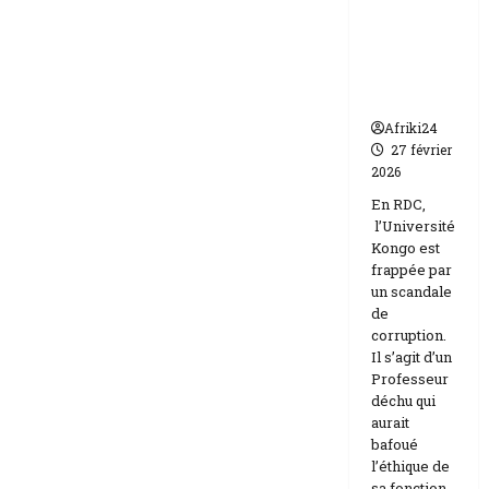
par un
Israël
scandale
de
corruptio
n
Afriki24
27 février
2026
En RDC,
l’Université
Kongo est
frappée par
un scandale
de
corruption.
Il s’agit d’un
Professeur
déchu qui
aurait
bafoué
l’éthique de
sa fonction