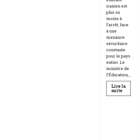
iranien est
plus ou
moins à
l’arrêt, face
à une
menance
sécuritaire
constante
pour le pays
entier. Le
ministre de
l’Éducation,...
Lire la
En
suite
savoir
Education
plus
sur
Téhéran
suspend
RDC |
l’école
L’Universi
face
aux
té Kongo
menace
frappée
Etats-
Unis