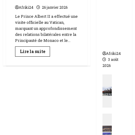
appelle à
Afriki24
26 janvier 2026
l’urgence
Le Prince Albert II a effectué une
pour
visite officielle au Vatican,
éviter un
marquant un approfondissement
drame
des relations bilatérales entre la
humanit
Principauté de Monaco et le...
aire
En
Lire la suite
Afriki24
savoir
plus
3 août
sur
2026
Monaco
et
le
Actualit
Vatican
N
|
un
i
dialogue
g
renouvelé
autour
e
de
valeurs
r
communes
Actualit
|
E
q
s
u