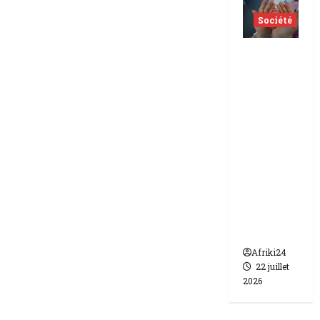
Société
Indonés
ie | dix-
huit
femmes
condam
nées à 7
ans de
prison
pour
trafic de
bébés.
Afriki24
22 juillet
2026