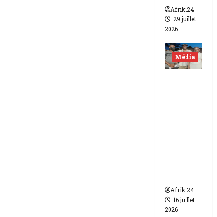
Afriki24
29 juillet
2026
Média
Niger |
Deux
journali
stes
libérés
après 9
mois de
détenti
on.
Afriki24
16 juillet
2026