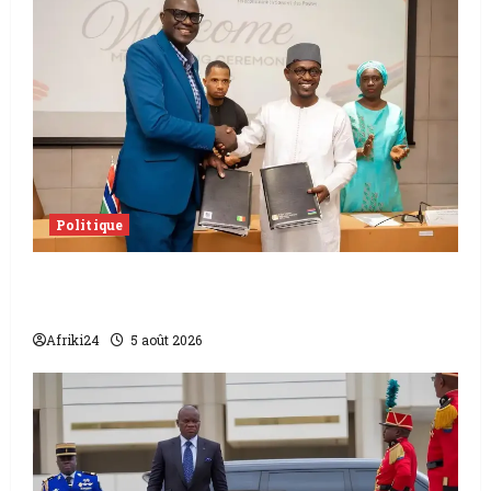
Politique
L’accord sénégalo-gambien | la paix
scellée entre les deux pays
Afriki24
5 août 2026