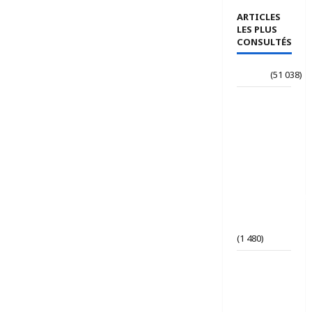
ARTICLES
LES PLUS
CONSULTÉS
Accueil
(51 038)
Le
journaliste
Jean-
Philippe
dévoile ses
« Regards
croisés
panafricanistes
sur le
Tchad ».
(1 480)
Tchad | Le
Parti Tchad
Uni
conteste