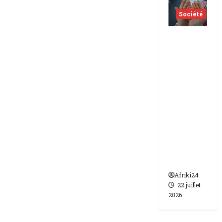
Société
Indonés
ie | dix-
huit
femmes
condam
nées à 7
ans de
prison
pour
trafic de
bébés.
Afriki24
22 juillet
2026