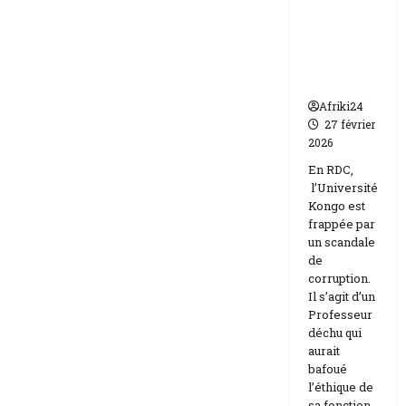
par un
Israël
scandale
de
corruptio
n
Afriki24
27 février
2026
En RDC,
l’Université
Kongo est
frappée par
un scandale
de
corruption.
Il s’agit d’un
Professeur
déchu qui
aurait
bafoué
l’éthique de
sa fonction