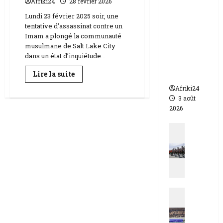
Afriki24
28 février 2026
appelle à
Lundi 23 février 2025 soir, une
l’urgence
tentative d’assassinat contre un
pour
Imam a plongé la communauté
éviter un
musulmane de Salt Lake City
drame
dans un état d’inquiétude...
humanit
En
Lire la suite
aire
savoir
plus
Afriki24
sur
3 août
Etats-
Unis
2026
|
tentative
Actualit
d’assassinat
d’un
N
imam
i
à
Utah
g
Center
e
r
Actualit
|
E
q
s
u