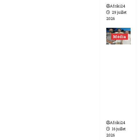
Afriki24
29 juillet
2026
Média
Niger |
Deux
journali
stes
libérés
après 9
mois de
détenti
on.
Afriki24
16 juillet
2026