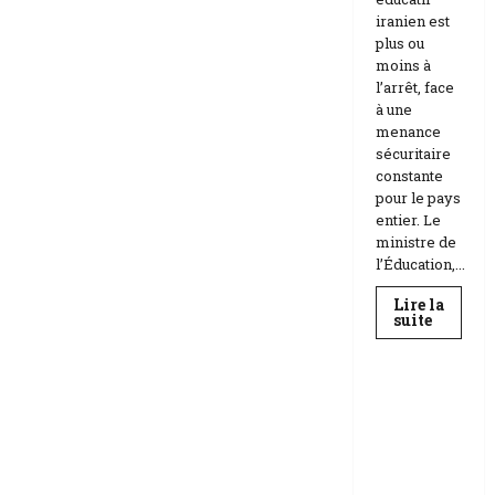
iranien est
plus ou
moins à
l’arrêt, face
à une
menance
sécuritaire
constante
pour le pays
entier. Le
ministre de
l’Éducation,...
Lire la
En
suite
savoir
Education
plus
sur
Téhéran
suspend
RDC |
l’école
L’Universi
face
aux
té Kongo
menace
frappée
Etats-
Unis