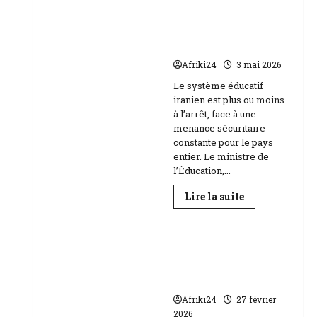
Baccalauréat
au
l’école face aux
Niger
menaces Etats-Unis
|
89
Israël
158
candidats
Afriki24
3 mai 2026
composent
Education
Le système éducatif
iranien est plus ou moins
à l’arrêt, face à une
menance sécuritaire
constante pour le pays
entier. Le ministre de
l’Éducation,...
En
Lire la suite
savoir
plus
sur
RDC | L’Université
Téhéran
suspend
Kongo frappée par
l’école
un scandale de
face
aux
corruption
menaces
Etats-
Afriki24
27 février
Unis
2026
Israël