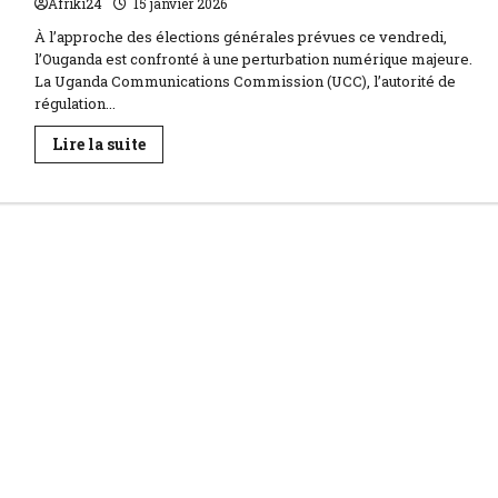
Afriki24
15 janvier 2026
À l’approche des élections générales prévues ce vendredi,
l’Ouganda est confronté à une perturbation numérique majeure.
La Uganda Communications Commission (UCC), l’autorité de
régulation...
En
Lire la suite
savoir
plus
sur
Élections
en
Ouganda
|
le
gouvernement
suspend
internet