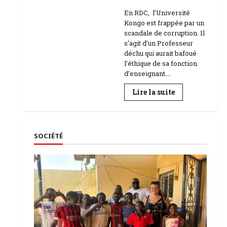
Education
En RDC, l’Université
Kongo est frappée par un
scandale de corruption. Il
s’agit d’un Professeur
déchu qui aurait bafoué
l’éthique de sa fonction
d’enseignant....
En
Lire la suite
savoir
plus
sur
RDC
|
L’Université
SOCIÉTÉ
Kongo
frappée
par
un
scandale
de
corruption