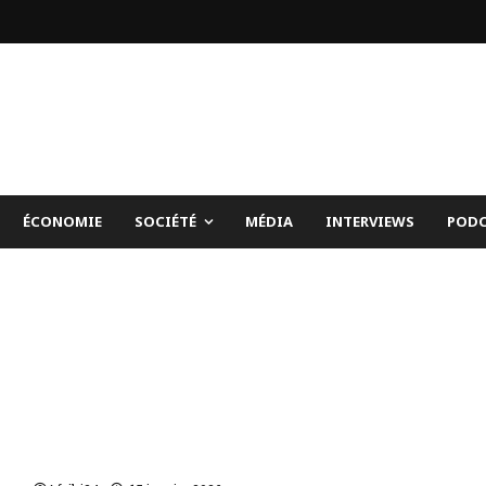
ÉCONOMIE
SOCIÉTÉ
MÉDIA
INTERVIEWS
PODC
Élections en Ouganda | le gouvernement suspend
internet