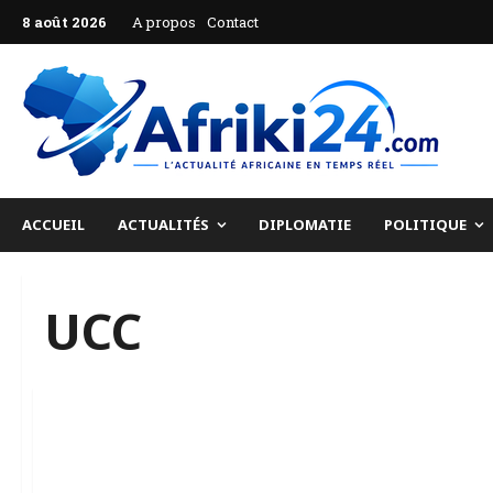
Aller
8 août 2026
A propos
Contact
au
contenu
ACCUEIL
ACTUALITÉS
DIPLOMATIE
POLITIQUE
UCC