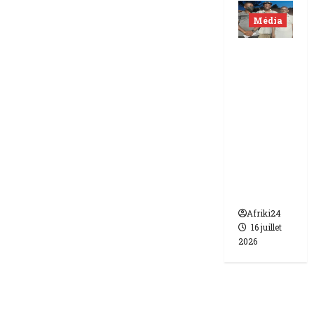
Média
Niger |
Deux
journali
stes
libérés
après 9
mois de
détenti
on.
Afriki24
16 juillet
2026