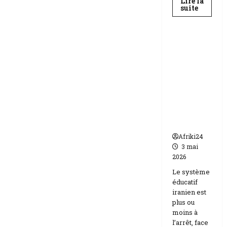
Lire la
En
suite
savoir
Education
plus
sur
Baccala
au
Téhéran
Niger
suspend
|
89
l’école
158
face aux
candida
compos
menaces
Etats-
Unis
Israël
Afriki24
3 mai
2026
Le système
éducatif
iranien est
plus ou
moins à
l’arrêt, face