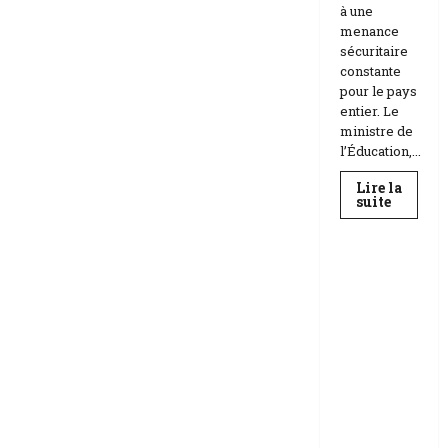
à une
menance
sécuritaire
constante
pour le pays
entier. Le
ministre de
l’Éducation,...
Lire la
En
suite
savoir
Education
plus
sur
Téhéran
suspend
RDC |
l’école
L’Universi
face
aux
té Kongo
menace
frappée
Etats-
Unis
par un
Israël
scandale
de
corruptio