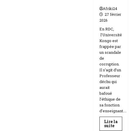
n
Afriki24
27 février
2026
En RDC,
l’Université
Kongo est
frappée par
un scandale
de
corruption.
Il s’agit d’un
Professeur
déchu qui
aurait
bafoué
l’éthique de
sa fonction
d’enseignant....
Lire la
En
suite
savoir