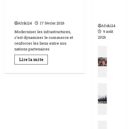
Burkina | 7 milliards pour
morts
la modernisation
dont 17
ferroviaire
soldats
Afriki24
17 février 2026
Afriki24
Moderniser les infrastructures,
9 août
c'est dynamiser le commerce et
2026
renforcer les liens entre nos
Actualit
nations partenaires
E
En
Lire la suite
s
savoir
plus
t
sur
d
Burkina
|
u
7
Actualit
T
milliards
pour
N
c
la
i
h
modernisation
ferroviaire
g
a
e
d
r
|
Actualit
|
M