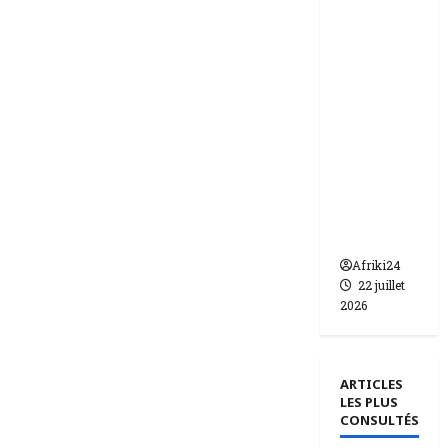
ie | dix-
huit
femmes
condam
nées à 7
ans de
prison
pour
trafic de
bébés.
Afriki24
22 juillet
2026
ARTICLES
LES PLUS
CONSULTÉS