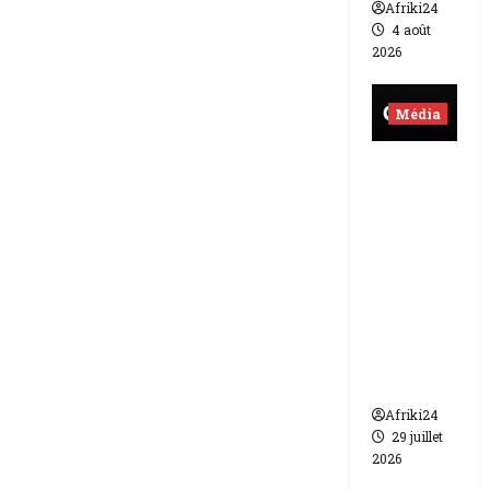
Afriki24
4 août
2026
Média
Burkina
Faso |
lourde
sanction
de 200
millions
de FCFA
contre
Canal +
Afriki24
29 juillet
2026