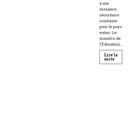
à une
menance
sécuritaire
constante
pour le pays
entier. Le
ministre de
l’Éducation,...
Lire la
En
suite
savoir
Education
plus
sur
Téhéran
suspend
RDC |
l’école
L’Universi
face
aux
té Kongo
menace
frappée
Etats-
Unis
par un
Israël
scandale
de
corruptio