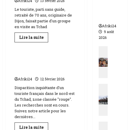
Afriki24
13 février 2026
morts
Le touriste, parti sans guide,
dont 17
retraité de 70 ans, originaire de
soldats
Dijon, faisait partie d'un groupe
Afriki24
en visite au Tchad
9 août
En
Lire la suite
2026
savoir
Actualités
plus
Actualit
sur
Tchad
E
|
Tchad | Disparition
le
s
Inquiétante d’un touriste
touriste
t
français
Français dans l’Ennedi
disparu,
d
retrouvé
Afriki24
12 février 2026
u
mort
Actualit
T
Disparition inquiétante d'un
N
touriste français dans le nord-est
c
du Tchad, zone classée "rouge".
i
h
Les recherches sont en cours.
g
a
Suivez notre article pour les
e
d
dernières...
r
|
Actualit
|
M
En
Lire la suite