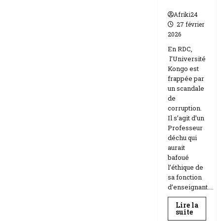
n
Afriki24
27 février
2026
En RDC,
l’Université
Kongo est
frappée par
un scandale
de
corruption.
Il s’agit d’un
Professeur
déchu qui
aurait
bafoué
l’éthique de
sa fonction
d’enseignant....
Lire la
En
suite
savoir