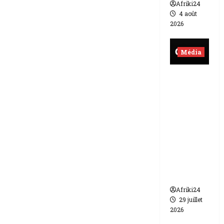
Afriki24
4 août
2026
Média
Burkina
Faso |
lourde
sanction
de 200
millions
de FCFA
contre
Canal +
Afriki24
29 juillet
2026