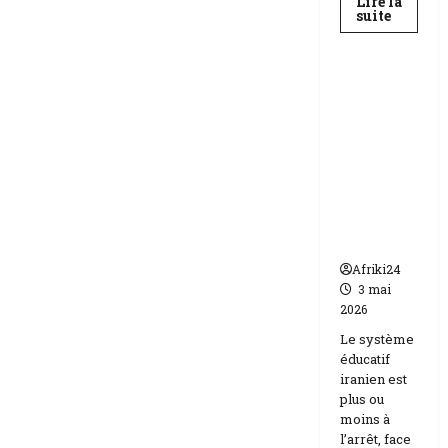
Lire la
En
suite
savoir
Education
plus
sur
Baccala
au
Téhéran
Niger
suspend
|
89
l’école
158
face aux
candida
compos
menaces
Etats-
Unis
Israël
Afriki24
3 mai
2026
Le système
éducatif
iranien est
plus ou
moins à
l’arrêt, face