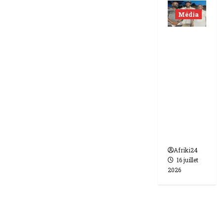
Média
Niger |
Deux
journali
stes
libérés
après 9
mois de
détenti
on.
Afriki24
16 juillet
2026