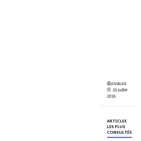
ie | dix-
huit
femmes
condam
nées à 7
ans de
prison
pour
trafic de
bébés.
Afriki24
22 juillet
2026
ARTICLES
LES PLUS
CONSULTÉS