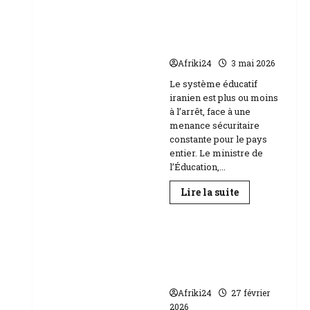
Baccalauréat
au
l’école face aux
Niger
menaces Etats-Unis
|
89
Israël
158
candidats
Afriki24
3 mai 2026
composent
Education
Le système éducatif
iranien est plus ou moins
à l’arrêt, face à une
menance sécuritaire
constante pour le pays
entier. Le ministre de
l’Éducation,...
En
Lire la suite
savoir
plus
sur
RDC | L’Université
Téhéran
suspend
Kongo frappée par
l’école
un scandale de
face
aux
corruption
menaces
Etats-
Afriki24
27 février
Unis
2026
Israël