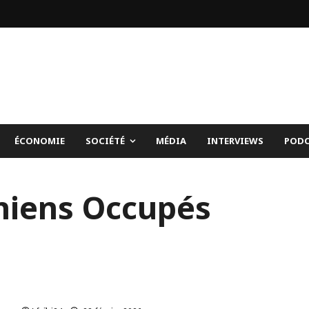
ÉCONOMIE
SOCIÉTÉ
MÉDIA
INTERVIEWS
PODC
iniens Occupés
La Mauritanie condamne les propos d’Huckabee
sur le droit d’Israël