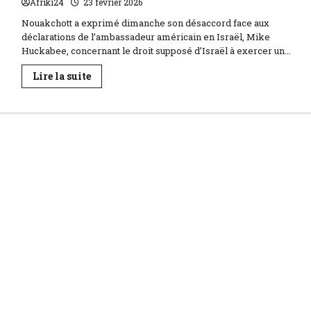
Afriki24
23 février 2026
Nouakchott a exprimé dimanche son désaccord face aux
déclarations de l’ambassadeur américain en Israël, Mike
Huckabee, concernant le droit supposé d’Israël à exercer un...
En
Lire la suite
savoir
plus
sur
La
Mauritanie
condamne
les
propos
d’Huckabee
sur
le
droit
d’Israël