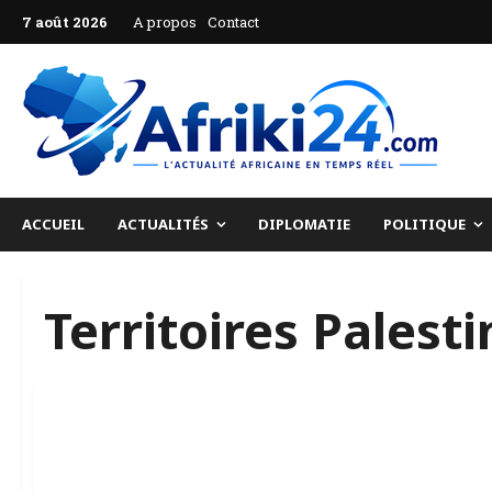
Aller
7 août 2026
A propos
Contact
au
contenu
ACCUEIL
ACTUALITÉS
DIPLOMATIE
POLITIQUE
Territoires Palest