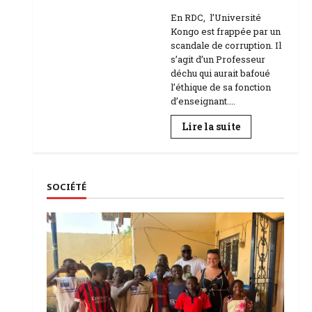
Education
En RDC, l’Université
Kongo est frappée par un
scandale de corruption. Il
s’agit d’un Professeur
déchu qui aurait bafoué
l’éthique de sa fonction
d’enseignant....
En
Lire la suite
savoir
plus
sur
RDC
|
L’Université
SOCIÉTÉ
Kongo
frappée
par
un
scandale
de
corruption