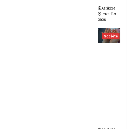
lesbien
Afriki24
26 juillet
2026
Société
Indonés
ie | dix-
huit
femmes
condam
nées à 7
ans de
prison
pour
trafic de
bébés.