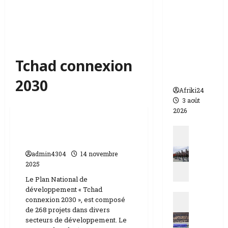
appelle à
l’urgence
pour
éviter un
drame
Tchad connexion
humanit
aire
2030
Afriki24
3 août
Économie
2026
Le PND tchadien
Actualit
présenté à Abou Dabi
N
i
admin4304
14 novembre
g
2025
e
Le Plan National de
r
développement « Tchad
Actualit
|
connexion 2030 », est composé
E
q
de 268 projets dans divers
s
secteurs de développement. Le
u