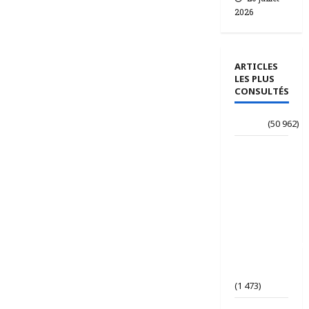
2026
ARTICLES
LES PLUS
CONSULTÉS
Accueil
(50 962)
Le
journaliste
Jean-
Philippe
dévoile ses
« Regards
croisés
panafricanistes
sur le
Tchad ».
(1 473)