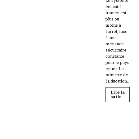
Le système
éducatif
iranien est
plus ou
moins à
l’arrêt, face
à une
menance
sécuritaire
constante
pour le pays
entier. Le
ministre de
l’Éducation,...
Lire la
En
suite
savoir
Education
plus
sur
Téhéran
suspend
RDC |
l’école
L’Universi
face
aux
té Kongo
menace