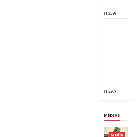
d’opinion
bafouée ?
(1 359)
AES |
Assimi
Goïta
préside
l’ouverture
de la 2ᵉ
session des
chefs
d’État du
Sahel à
Bamako.
(1 297)
MÉDIAS
Média