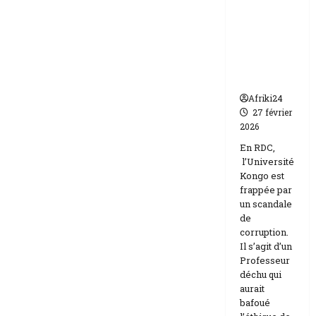
frappée
Etats-
Unis
par un
Israël
scandale
de
corruptio
n
Afriki24
27 février
2026
En RDC,
l’Université
Kongo est
frappée par
un scandale
de
corruption.
Il s’agit d’un
Professeur
déchu qui
aurait
bafoué