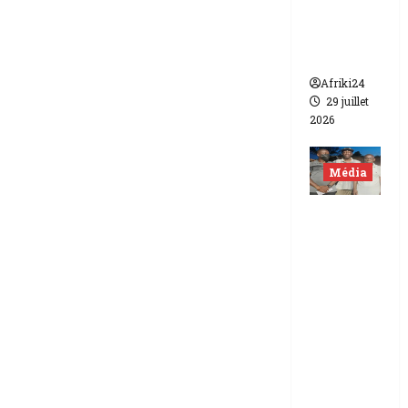
de FCFA
contre
Canal +
Afriki24
29 juillet
2026
Média
Niger |
Deux
journali
stes
libérés
après 9
mois de
détenti
on.