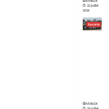
Afriki24
22 juillet
2026
Société
Nigéria
| Six
morts
et plus
d’une
vingtain
e de
disparus
dans un
naufrag
e
Afriki24
20 juillet