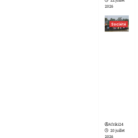
22 juillet
2026
Société
Nigéria
| Six
morts
et plus
d’une
vingtain
e de
disparus
dans un
naufrag
e
Afriki24
20 juillet
2026