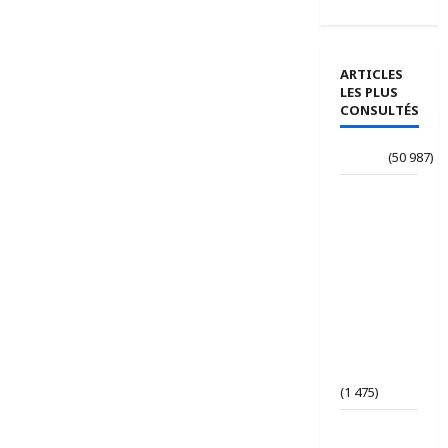
ARTICLES
LES PLUS
CONSULTÉS
Accueil
(50 987)
Le
journaliste
Jean-
Philippe
dévoile ses
« Regards
croisés
panafricanistes
sur le
Tchad ».
(1 475)
Tchad | Le
Parti Tchad