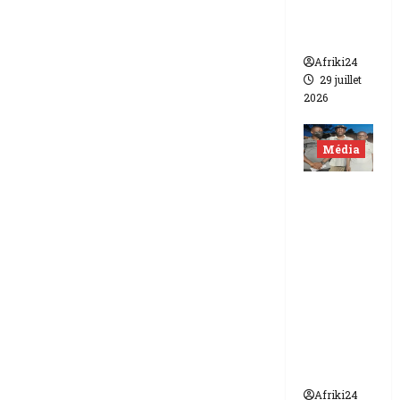
contre
Canal +
Afriki24
29 juillet
2026
Média
Niger |
Deux
journali
stes
libérés
après 9
mois de
détenti
on.
Afriki24