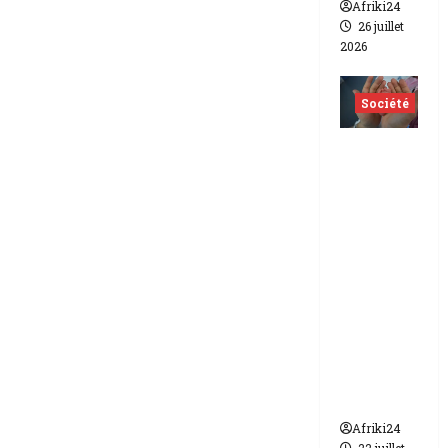
Afriki24
26 juillet
2026
Société
Indonés
ie | dix-
huit
femmes
condam
nées à 7
ans de
prison
pour
trafic de
bébés.
Afriki24