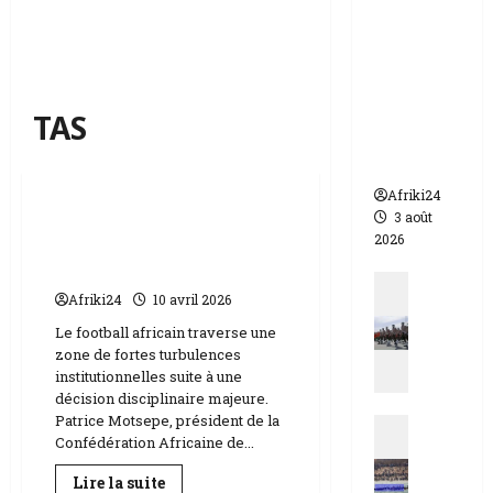
appelle à
l’urgence
pour
éviter un
drame
TAS
humanit
aire
Sports
Afriki24
3 août
Corruption | Patrice
2026
Motsepe défend
l’intégrité de la CAF
Actualit
Afriki24
10 avril 2026
N
i
Le football africain traverse une
zone de fortes turbulences
g
institutionnelles suite à une
e
décision disciplinaire majeure.
r
Patrice Motsepe, président de la
Actualit
|
Confédération Africaine de...
E
q
s
u
En
Lire la suite