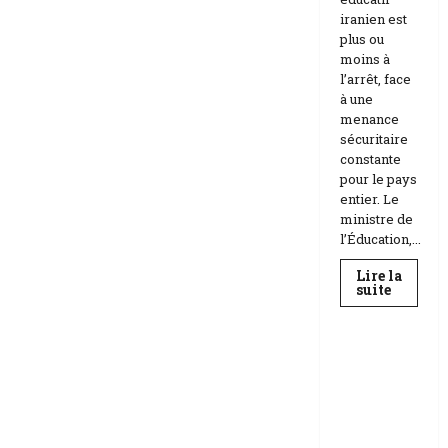
iranien est
plus ou
moins à
l’arrêt, face
à une
menance
sécuritaire
constante
pour le pays
entier. Le
ministre de
l’Éducation,...
Lire la
En
suite
savoir
Education
plus
sur
Téhéran
suspend
RDC |
l’école
L’Universi
face
aux
té Kongo
menace
frappée
Etats-
Unis