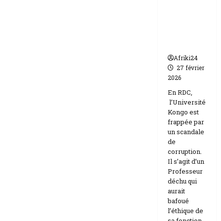
par un
Israël
scandale
de
corruptio
n
Afriki24
27 février
2026
En RDC,
l’Université
Kongo est
frappée par
un scandale
de
corruption.
Il s’agit d’un
Professeur
déchu qui
aurait
bafoué
l’éthique de
sa fonction