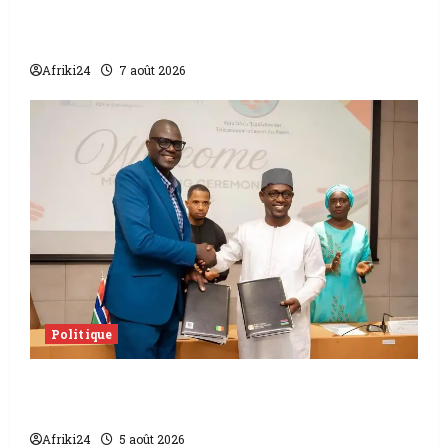
Sénat béninois | L’ancien Président Patrice
Talon élu président
Afriki24
7 août 2026
Politique
L’accord sénégalo-gambien | la paix
scellée entre les deux pays
Afriki24
5 août 2026