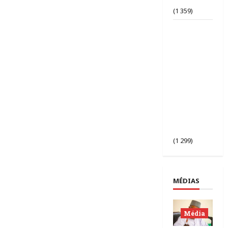
bafouée ?
(1 359)
AES |
Assimi
Goïta
préside
l’ouverture
de la 2ᵉ
session des
chefs
d’État du
Sahel à
Bamako.
(1 299)
MÉDIAS
Média