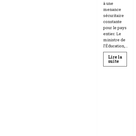
à une
menance
sécuritaire
constante
pour le pays
entier. Le
ministre de
l’Éducation,...
Lire la
En
suite
savoir
Education
plus
sur
Téhéran
suspend
RDC |
l’école
L’Universi
face
aux
té Kongo
menace
frappée
Etats-
Unis
par un
Israël
scandale
de
corruptio