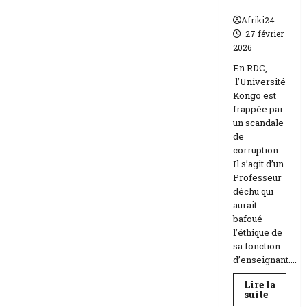
n
Afriki24
27 février
2026
En RDC,
l’Université
Kongo est
frappée par
un scandale
de
corruption.
Il s’agit d’un
Professeur
déchu qui
aurait
bafoué
l’éthique de
sa fonction
d’enseignant....
Lire la
En
suite
savoir