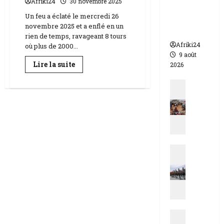
Afriki24
30 novembre 2025
morts
Un feu a éclaté le mercredi 26
dont 17
novembre 2025 et a enflé en un
soldats
rien de temps, ravageant 8 tours
Afriki24
où plus de 2000...
9 août
En
Lire la suite
2026
savoir
plus
Actualit
sur
Drame
E
à
Hongkong
s
|
t
128
morts
d
dans
u
un
incendie
Actualit
T
-
N
c
Tai
Po
i
h
g
a
e
d
r
|
Actualit
|
M