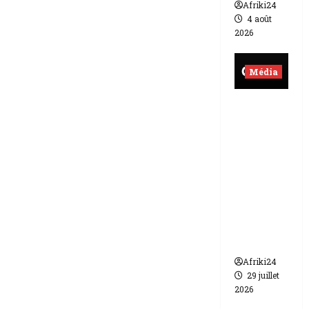
Afriki24
4 août
2026
Média
Burkina
Faso |
lourde
sanction
de 200
millions
de FCFA
contre
Canal +
Afriki24
29 juillet
2026