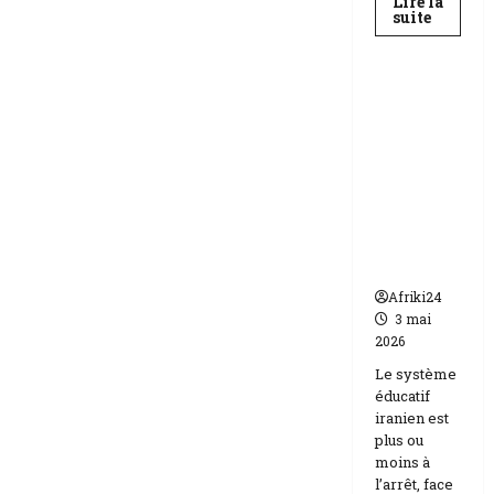
Lire la
En
suite
savoir
Education
plus
sur
Baccala
au
Téhéran
Niger
suspend
|
89
l’école
158
face aux
candida
compos
menaces
Etats-
Unis
Israël
Afriki24
3 mai
2026
Le système
éducatif
iranien est
plus ou
moins à
l’arrêt, face