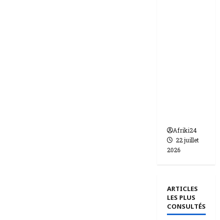
ie | dix-
huit
femmes
condam
nées à 7
ans de
prison
pour
trafic de
bébés.
Afriki24
22 juillet
2026
ARTICLES
LES PLUS
CONSULTÉS