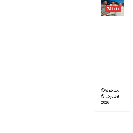
Média
Niger |
Deux
journali
stes
libérés
après 9
mois de
détenti
on.
Afriki24
16 juillet
2026