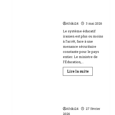
Baccalauréat
au
l’école face aux
Niger
menaces Etats-Unis
|
89
Israël
158
candidats
Afriki24
3 mai 2026
composent
Education
Le système éducatif
iranien est plus ou moins
à l’arrêt, face à une
menance sécuritaire
constante pour le pays
entier. Le ministre de
l’Éducation,...
En
Lire la suite
savoir
plus
sur
RDC | L’Université
Téhéran
suspend
Kongo frappée par
l’école
un scandale de
face
aux
corruption
menaces
Etats-
Afriki24
27 février
Unis
2026
Israël