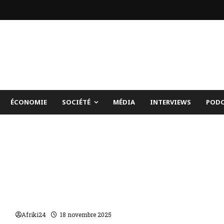
ÉCONOMIE
SOCIÉTÉ
MÉDIA
INTERVIEWS
PODC
Trois morts liés au virus murburg en Éthiopie
Afriki24
18 novembre 2025