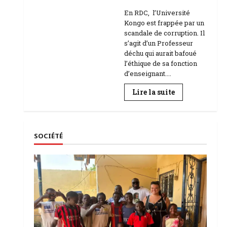
Education
En RDC, l’Université
Kongo est frappée par un
scandale de corruption. Il
s’agit d’un Professeur
déchu qui aurait bafoué
l’éthique de sa fonction
d’enseignant....
En
Lire la suite
savoir
plus
sur
RDC
|
L’Université
SOCIÉTÉ
Kongo
frappée
par
un
scandale
de
corruption