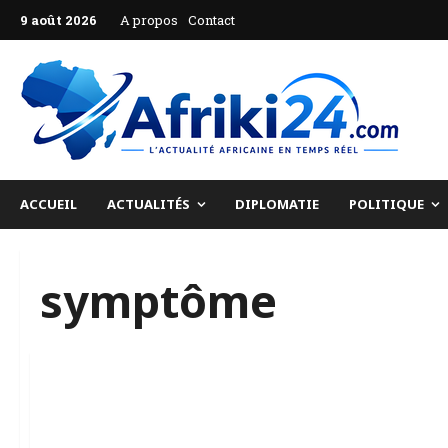
Aller
9 août 2026
A propos
Contact
au
contenu
ACCUEIL
ACTUALITÉS
DIPLOMATIE
POLITIQUE
symptôme
Santé