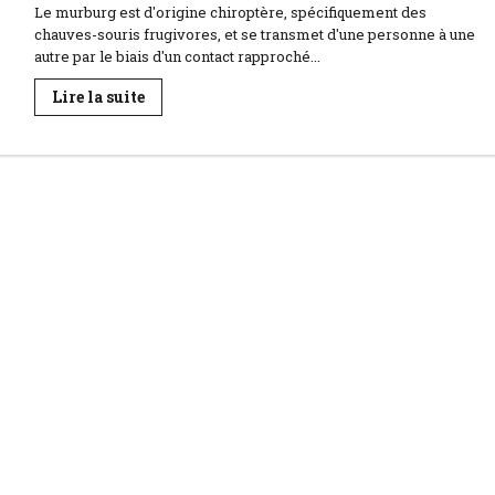
Le murburg est d'origine chiroptère, spécifiquement des
chauves-souris frugivores, et se transmet d'une personne à une
autre par le biais d'un contact rapproché...
En
Lire la suite
savoir
plus
sur
Trois
morts
liés
au
virus
murburg
en
Éthiopie