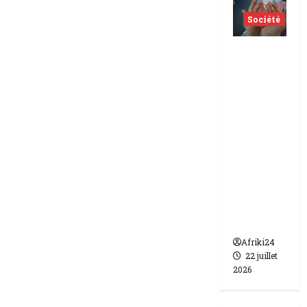
Société
Indonés
ie | dix-
huit
femmes
condam
nées à 7
ans de
prison
pour
trafic de
bébés.
Afriki24
22 juillet
2026