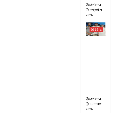
Afriki24
29 juillet
2026
Média
Niger |
Deux
journali
stes
libérés
après 9
mois de
détenti
on.
Afriki24
16 juillet
2026