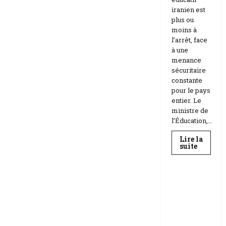
iranien est
plus ou
moins à
l’arrêt, face
à une
menance
sécuritaire
constante
pour le pays
entier. Le
ministre de
l’Éducation,...
Lire la
En
suite
savoir
Education
plus
sur
Téhéran
suspend
RDC |
l’école
L’Universi
face
aux
té Kongo
menace
frappée
Etats-
Unis