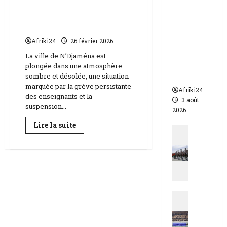
N’Djaména | Une
appelle à
répression salariale vise
l’urgence
les enseignants
pour
Afriki24
26 février 2026
éviter un
drame
La ville de N’Djaména est
humanit
plongée dans une atmosphère
aire
sombre et désolée, une situation
marquée par la grève persistante
Afriki24
des enseignants et la
3 août
suspension...
2026
En
Lire la suite
Actualit
savoir
plus
N
sur
i
N’Djaména
|
g
Une
répression
e
salariale
r
vise
Actualit
les
|
enseignants
E
q
s
u