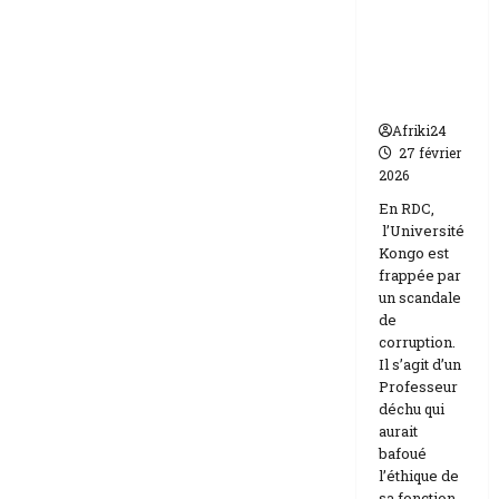
par un
Israël
scandale
de
corruptio
n
Afriki24
27 février
2026
En RDC,
l’Université
Kongo est
frappée par
un scandale
de
corruption.
Il s’agit d’un
Professeur
déchu qui
aurait
bafoué
l’éthique de
sa fonction