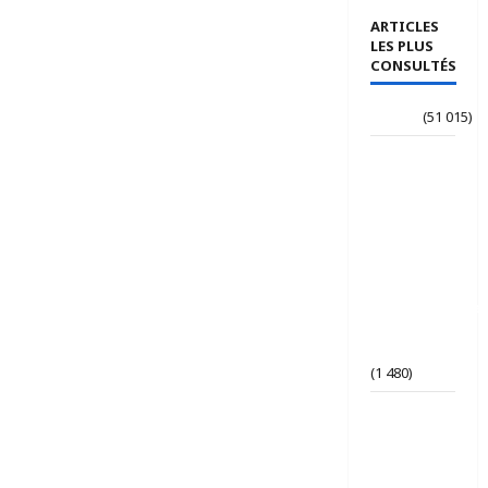
ARTICLES
LES PLUS
CONSULTÉS
Accueil
(51 015)
Le
journaliste
Jean-
Philippe
dévoile ses
« Regards
croisés
panafricanistes
sur le
Tchad ».
(1 480)
Tchad | Le
Parti Tchad
Uni
conteste