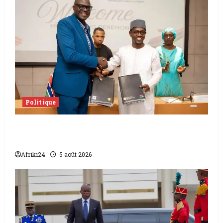
Politique
L’accord sénégalo-gambien | la paix
scellée entre les deux pays
Afriki24
5 août 2026