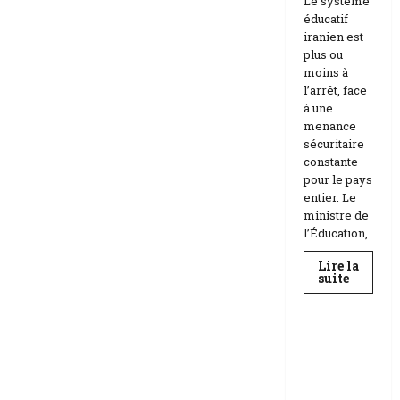
Le système
éducatif
iranien est
plus ou
moins à
l’arrêt, face
à une
menance
sécuritaire
constante
pour le pays
entier. Le
ministre de
l’Éducation,...
Lire la
En
suite
savoir
Education
plus
sur
Téhéran
suspend
RDC |
l’école
L’Universi
face
aux
té Kongo
menace