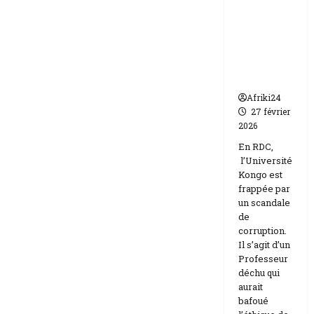
frappée
Etats-
Unis
par un
Israël
scandale
de
corruptio
n
Afriki24
27 février
2026
En RDC,
l’Université
Kongo est
frappée par
un scandale
de
corruption.
Il s’agit d’un
Professeur
déchu qui
aurait
bafoué