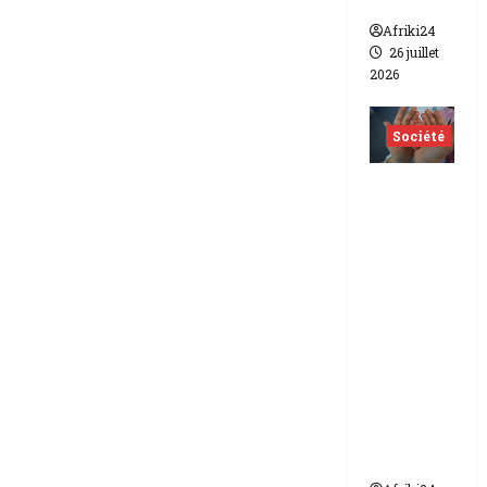
lesbien
Afriki24
26 juillet
2026
Société
Indonés
ie | dix-
huit
femmes
condam
nées à 7
ans de
prison
pour
trafic de
bébés.