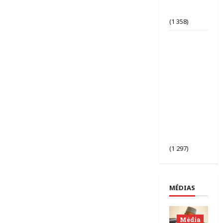
d’opinion
bafouée ?
(1 358)
AES |
Assimi
Goïta
préside
l’ouverture
de la 2ᵉ
session des
chefs
d’État du
Sahel à
Bamako.
(1 297)
MÉDIAS
Média