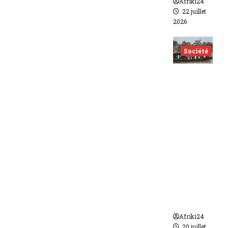
Afriki24
22 juillet
2026
Société
Nigéria
| Six
morts
et plus
d’une
vingtain
e de
disparus
dans un
naufrag
e
Afriki24
20 juillet