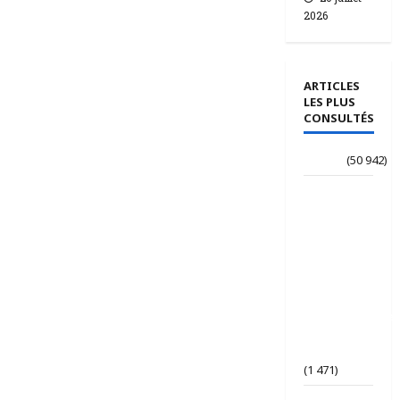
2026
ARTICLES
LES PLUS
CONSULTÉS
Accueil
(50 942)
Le
journaliste
Jean-
Philippe
dévoile ses
« Regards
croisés
panafricanistes
sur le
Tchad ».
(1 471)