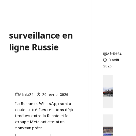
appelle à
l’urgence
pour
éviter un
drame
surveillance en
humanit
ligne Russie
aire
Afriki24
Sciences
3 août
2026
La Russie fait pression
Actualit
sur WhatsApp | tentative
N
d’étouffement ?
i
Afriki24
20 février 2026
g
La Russie et WhatsApp sont à
e
couteau tiré. Les relations déjà
r
tendues entre la Russie et le
Actualit
|
groupe Meta ont atteint un
E
q
nouveau point...
s
u