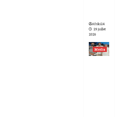
de FCFA
contre
Canal +
Afriki24
29 juillet
2026
Média
Niger |
Deux
journali
stes
libérés
après 9
mois de
détenti
on.