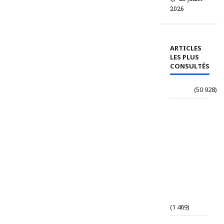
2026
ARTICLES
LES PLUS
CONSULTÉS
Accueil
(50 928)
Le
journaliste
Jean-
Philippe
dévoile ses
« Regards
croisés
panafricanistes
sur le
Tchad ».
(1 469)