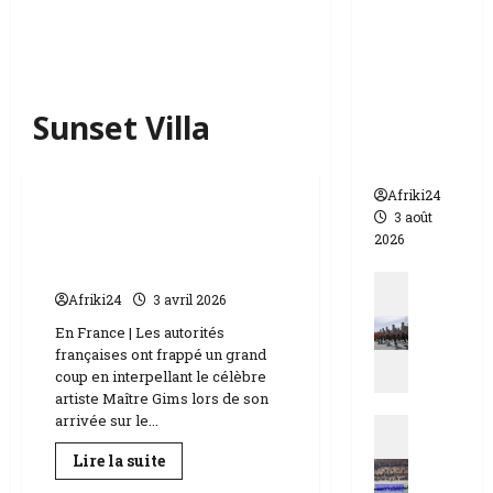
appelle à
l’urgence
pour
éviter un
drame
Sunset Villa
humanit
aire
Culture
Afriki24
3 août
Maître Gims mis en
2026
examen en France pour
blanchiment d’argent ?
Actualit
Afriki24
3 avril 2026
N
i
En France | Les autorités
françaises ont frappé un grand
g
coup en interpellant le célèbre
e
artiste Maître Gims lors de son
r
arrivée sur le...
Actualit
|
E
q
En
Lire la suite
s
savoir
u
plus