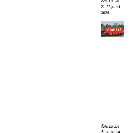
Afriki24
22 juillet
2026
Société
Nigéria
| Six
morts
et plus
d’une
vingtain
e de
disparus
dans un
naufrag
e
Afriki24
20 juillet