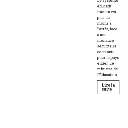
Le système
éducatif
iranien est
plus ou
moins à
l’arrêt, face
à une
menance
sécuritaire
constante
pour le pays
entier. Le
ministre de
l’Éducation,...
Lire la
En
suite
savoir
Education
plus
sur
Téhéran
suspend
RDC |
l’école
L’Universi
face
aux
té Kongo
menace