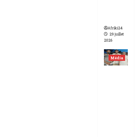
de FCFA
contre
Canal +
Afriki24
29 juillet
2026
Média
Niger |
Deux
journali
stes
libérés
après 9
mois de
détenti
on.