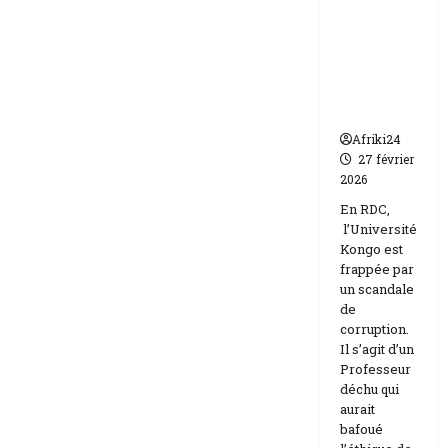
frappée
Etats-
Unis
par un
Israël
scandale
de
corruptio
n
Afriki24
27 février
2026
En RDC,
l’Université
Kongo est
frappée par
un scandale
de
corruption.
Il s’agit d’un
Professeur
déchu qui
aurait
bafoué