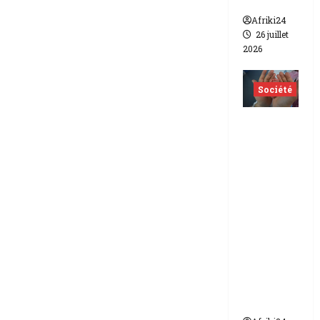
lesbien
Afriki24
26 juillet
2026
Société
Indonés
ie | dix-
huit
femmes
condam
nées à 7
ans de
prison
pour
trafic de
bébés.