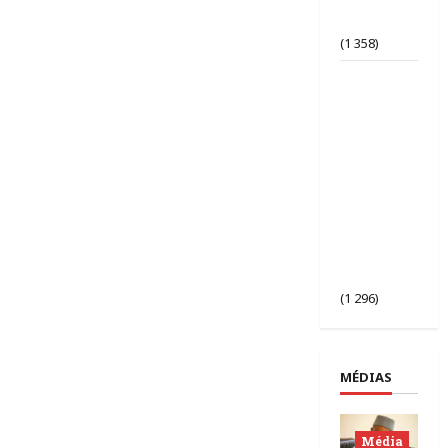
d’opinion
bafouée ?
(1 358)
AES |
Assimi
Goïta
préside
l’ouverture
de la 2ᵉ
session des
chefs
d’État du
Sahel à
Bamako.
(1 296)
MÉDIAS
Média