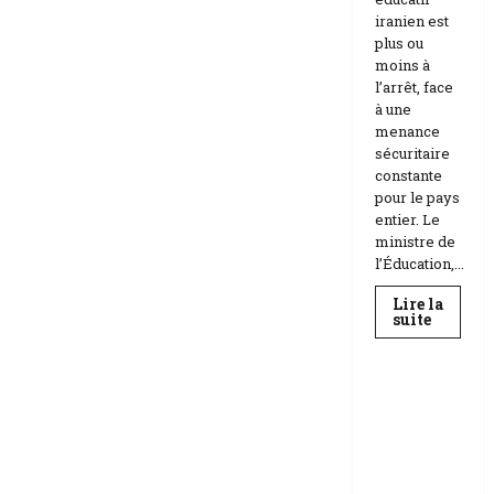
iranien est
plus ou
moins à
l’arrêt, face
à une
menance
sécuritaire
constante
pour le pays
entier. Le
ministre de
l’Éducation,...
Lire la
En
suite
savoir
Education
plus
sur
Téhéran
suspend
RDC |
l’école
L’Universi
face
aux
té Kongo
menace
frappée
Etats-
Unis