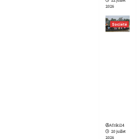
22 juillet
2026
Société
Nigéria
| Six
morts
et plus
d’une
vingtain
e de
disparus
dans un
naufrag
e
Afriki24
20 juillet
2026