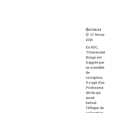
par un
Israël
scandale
de
corruptio
n
Afriki24
27 février
2026
En RDC,
l’Université
Kongo est
frappée par
un scandale
de
corruption.
Il s’agit d’un
Professeur
déchu qui
aurait
bafoué
l’éthique de
sa fonction