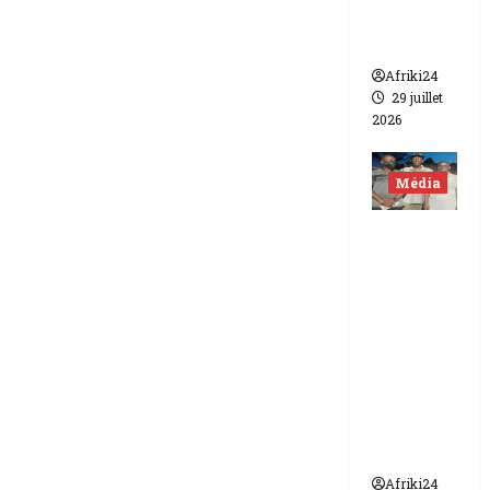
contre
Canal +
Afriki24
29 juillet
2026
Média
Niger |
Deux
journali
stes
libérés
après 9
mois de
détenti
on.
Afriki24