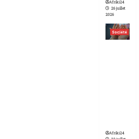
Afriki24
26 juillet
2026
Société
Indonés
ie | dix-
huit
femmes
condam
nées à 7
ans de
prison
pour
trafic de
bébés.
Afriki24