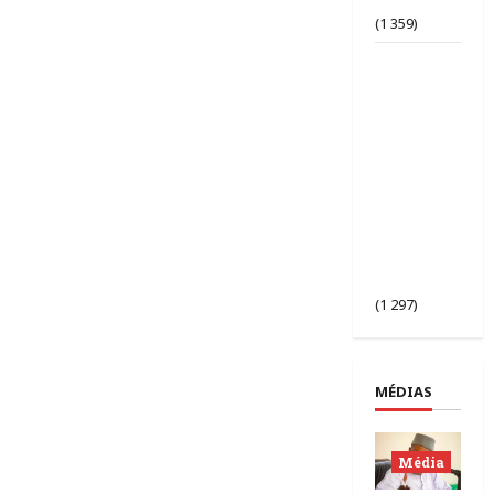
bafouée ?
(1 359)
AES |
Assimi
Goïta
préside
l’ouverture
de la 2ᵉ
session des
chefs
d’État du
Sahel à
Bamako.
(1 297)
MÉDIAS
Média