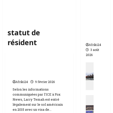
appelle à
l’urgence
pour
éviter un
drame
statut de
humanit
aire
résident
Afriki24
3 août
Internationale
2026
Etats-Unis | Une recrue
Actualit
de police arrêtée pour
N
immigration ilégale
i
g
Afriki24
9 février 2026
e
Selon les informations
r
communiquées par l'ICE à Fox
Actualit
|
News, Larry Temah est entré
E
q
légalement sur le sol américain
s
u
en 2015 avec un visa de...