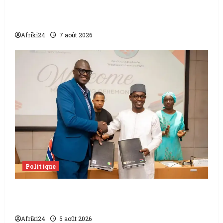
Sénat béninois | L’ancien Président Patrice
Talon élu président
Afriki24
7 août 2026
Politique
L’accord sénégalo-gambien | la paix
scellée entre les deux pays
Afriki24
5 août 2026