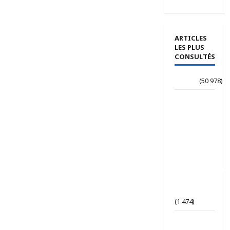
ARTICLES
LES PLUS
CONSULTÉS
Accueil
(50 978)
Le
journaliste
Jean-
Philippe
dévoile ses
« Regards
croisés
panafricanistes
sur le
Tchad ».
(1 474)
Tchad | Le
Parti Tchad