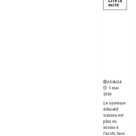
Lire la
En
suite
savoir
Education
plus
sur
Baccala
au
Téhéran
Niger
suspend
|
89
l’école
158
face aux
candida
compos
menaces
Etats-
Unis
Israël
Afriki24
3 mai
2026
Le système
éducatif
iranien est
plus ou
moins à
l’arrêt, face