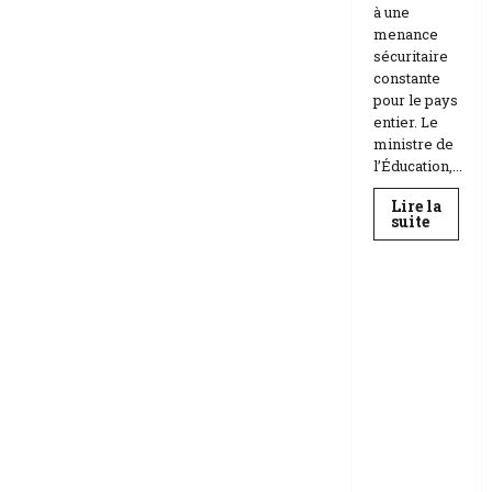
à une
menance
sécuritaire
constante
pour le pays
entier. Le
ministre de
l’Éducation,...
Lire la
En
suite
savoir
Education
plus
sur
Téhéran
suspend
RDC |
l’école
L’Universi
face
aux
té Kongo
menace
frappée
Etats-
Unis
par un
Israël
scandale
de
corruptio