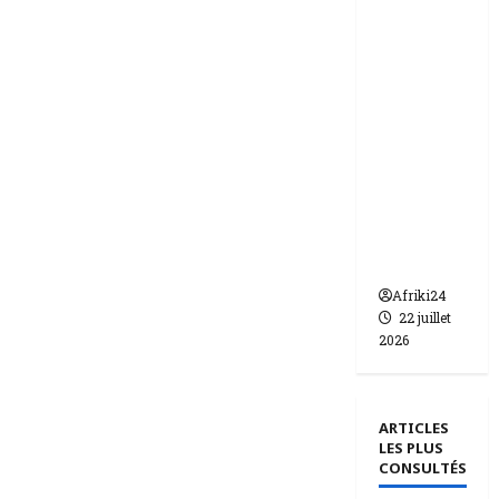
ie | dix-
huit
femmes
condam
nées à 7
ans de
prison
pour
trafic de
bébés.
Afriki24
22 juillet
2026
ARTICLES
LES PLUS
CONSULTÉS