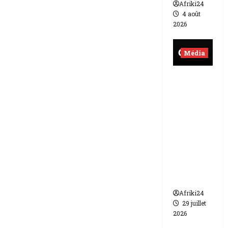
Afriki24
4 août
2026
Média
Burkina
Faso |
lourde
sanction
de 200
millions
de FCFA
contre
Canal +
Afriki24
29 juillet
2026