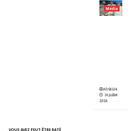
Média
Niger |
Deux
journali
stes
libérés
après 9
mois de
détenti
on.
Afriki24
16 juillet
2026
VOUS AVEZ PEUT-ÊTRE RATÉ