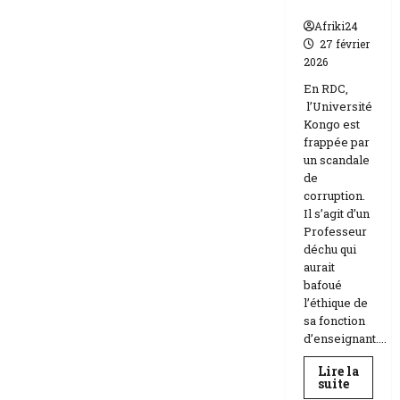
n
Afriki24
27 février
2026
En RDC,
l’Université
Kongo est
frappée par
un scandale
de
corruption.
Il s’agit d’un
Professeur
déchu qui
aurait
bafoué
l’éthique de
sa fonction
d’enseignant....
Lire la
En
suite
savoir