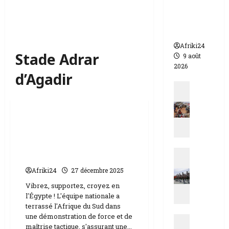
morts
dont 17
soldats
Afriki24
Stade Adrar
9 août
2026
d’Agadir
Actualit
E
Sports
s
t
CAN 2025 | l’équipe
d
égyptienne de football a
u
enregistré une victoire
Actualit
T
face aux Sud-africains.
N
c
Afriki24
27 décembre 2025
i
h
Vibrez, supportez, croyez en
g
a
l'Égypte ! L'équipe nationale a
e
d
terrassé l'Afrique du Sud dans
r
|
une démonstration de force et de
Actualit
|
M
maîtrise tactique, s'assurant une...