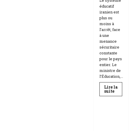
Le système
éducatif
iranien est
plus ou
moins à
l’arrêt, face
à une
menance
sécuritaire
constante
pour le pays
entier. Le
ministre de
l’Éducation,...
Lire la
En
suite
savoir
Education
plus
sur
Téhéran
suspend
RDC |
l’école
L’Universi
face
aux
té Kongo
menace