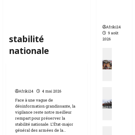
morts
dont 17
soldats
Afriki24
9 août
stabilité
2026
nationale
Actualit
E
Actualités
s
t
La Mauritanie dément
d
toute incursion au Mali
u
Actualit
T
Afriki24
4 mai 2026
N
c
Face à une vague de
i
h
désinformation grandissante, la
g
a
vigilance reste notre meilleur
e
d
rempart pour préserver la
r
|
stabilité nationale. L’État-major
Actualit
|
général des armées de la...
M