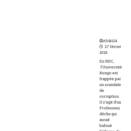
frappée
Etats-
Unis
par un
Israël
scandale
de
corruptio
n
Afriki24
27 février
2026
En RDC,
l’Université
Kongo est
frappée par
un scandale
de
corruption.
Il s’agit d’un
Professeur
déchu qui
aurait
bafoué