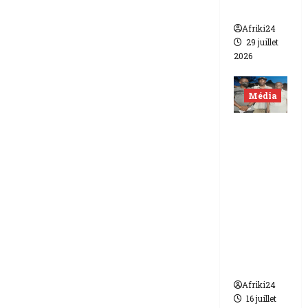
Canal +
Afriki24
29 juillet
2026
Média
Niger |
Deux
journali
stes
libérés
après 9
mois de
détenti
on.
Afriki24
16 juillet