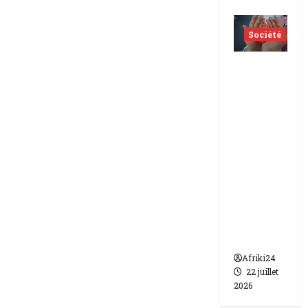
Société
Indonés
ie | dix-
huit
femmes
condam
nées à 7
ans de
prison
pour
trafic de
bébés.
Afriki24
22 juillet
2026