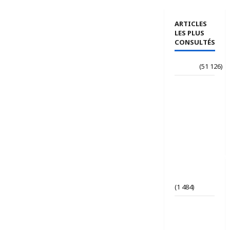
ARTICLES
LES PLUS
CONSULTÉS
Accueil
(51 126)
Le
journaliste
Jean-
Philippe
dévoile ses
« Regards
croisés
panafricanistes
sur le
Tchad ».
(1 484)
Tchad | Le
Parti Tchad
Uni