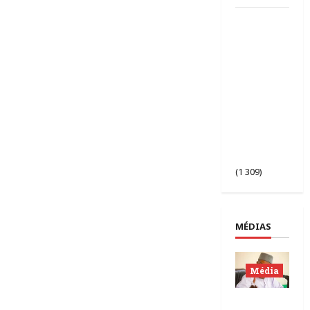
AES |
Assimi
Goïta
préside
l’ouverture
de la 2ᵉ
session des
chefs
d’État du
Sahel à
Bamako.
(1 309)
MÉDIAS
Média
Mali |