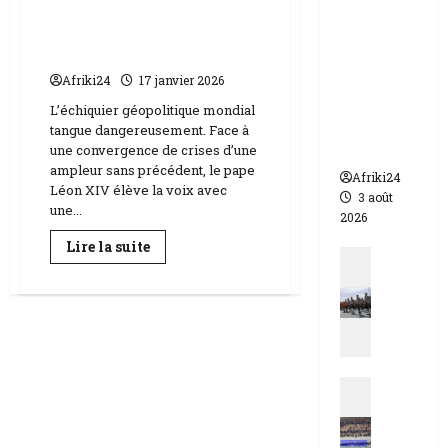
Léon XIV | alerte sur
appelle à
l’urgence d’une paix
l’urgence
mondiale
pour
Afriki24
17 janvier 2026
éviter un
drame
L’échiquier géopolitique mondial
humanit
tangue dangereusement. Face à
aire
une convergence de crises d’une
ampleur sans précédent, le pape
Afriki24
Léon XIV élève la voix avec
3 août
une...
2026
En
Lire la suite
Actualit
savoir
plus
N
sur
i
Léon
XIV
g
|
alerte
e
sur
r
l’urgence
Actualit
d’une
|
paix
E
q
mondiale
s
u