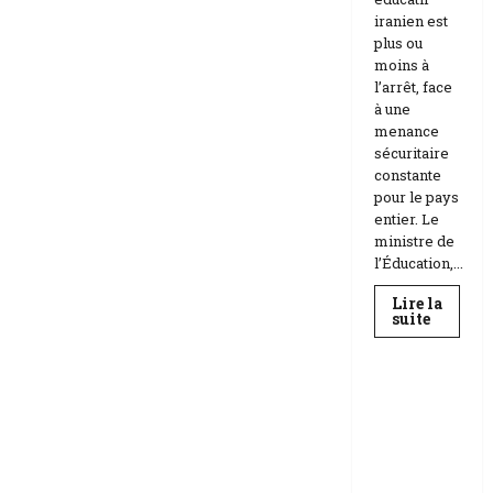
iranien est
plus ou
moins à
l’arrêt, face
à une
menance
sécuritaire
constante
pour le pays
entier. Le
ministre de
l’Éducation,...
Lire la
En
suite
savoir
Education
plus
sur
Téhéran
suspend
RDC |
l’école
L’Universi
face
aux
té Kongo
menace
frappée
Etats-
Unis