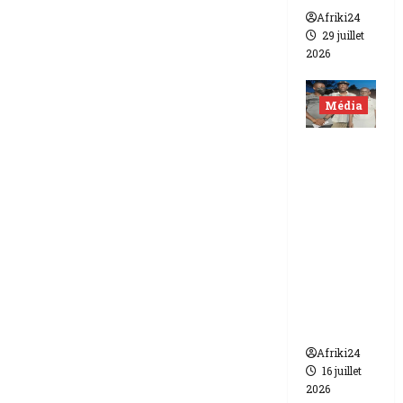
Afriki24
29 juillet
2026
Média
Niger |
Deux
journali
stes
libérés
après 9
mois de
détenti
on.
Afriki24
16 juillet
2026