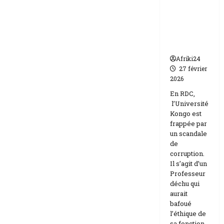
par un
Israël
scandale
de
corruptio
n
Afriki24
27 février
2026
En RDC,
l’Université
Kongo est
frappée par
un scandale
de
corruption.
Il s’agit d’un
Professeur
déchu qui
aurait
bafoué
l’éthique de
sa fonction