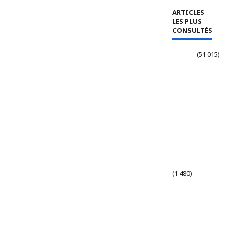
ARTICLES
LES PLUS
CONSULTÉS
Accueil
(51 015)
Le
journaliste
Jean-
Philippe
dévoile ses
« Regards
croisés
panafricanistes
sur le
Tchad ».
(1 480)
Tchad | Le
Parti Tchad
Uni
conteste