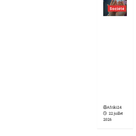
Société
Indonés
ie | dix-
huit
femmes
condam
nées à 7
ans de
prison
pour
trafic de
bébés.
Afriki24
22 juillet
2026