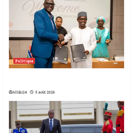
Politique
L’accord sénégalo-gambien | la paix
scellée entre les deux pays
Afriki24
5 août 2026