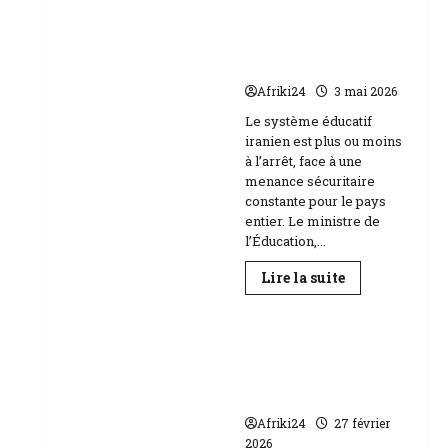
Baccalauréat
au
l’école face aux
Niger
menaces Etats-Unis
|
89
Israël
158
candidats
Afriki24
3 mai 2026
composent
Education
Le système éducatif
iranien est plus ou moins
à l’arrêt, face à une
menance sécuritaire
constante pour le pays
entier. Le ministre de
l’Éducation,...
En
Lire la suite
savoir
plus
sur
RDC | L’Université
Téhéran
suspend
Kongo frappée par
l’école
un scandale de
face
aux
corruption
menaces
Etats-
Afriki24
27 février
Unis
2026
Israël