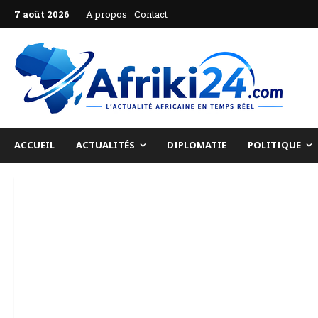
Aller
7 août 2026
A propos
Contact
au
contenu
ACCUEIL
ACTUALITÉS
DIPLOMATIE
POLITIQUE