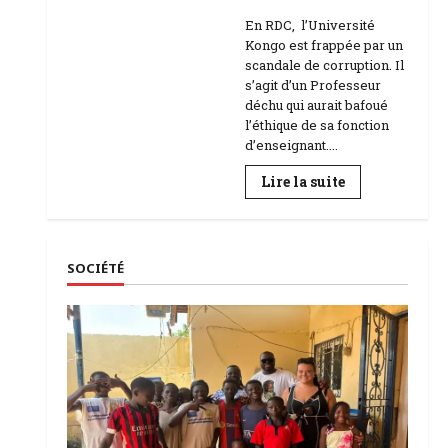
Education
En RDC, l’Université
Kongo est frappée par un
scandale de corruption. Il
s’agit d’un Professeur
déchu qui aurait bafoué
l’éthique de sa fonction
d’enseignant....
En
Lire la suite
savoir
plus
sur
RDC
|
L’Université
SOCIÉTÉ
Kongo
frappée
par
un
scandale
de
corruption