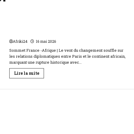
Kenya | Nairobi redéfinit les liens franco-
africains actuels
Afriki24
16 mai 2026
Sommet France -Afrique | Le vent du changement souffle sur
les relations diplomatiques entre Paris et le continent africain,
marquant une rupture historique avec...
En
Lire la suite
savoir
plus
sur
Kenya
|
Nairobi
redéfinit
les
liens
franco-
africains
actuels