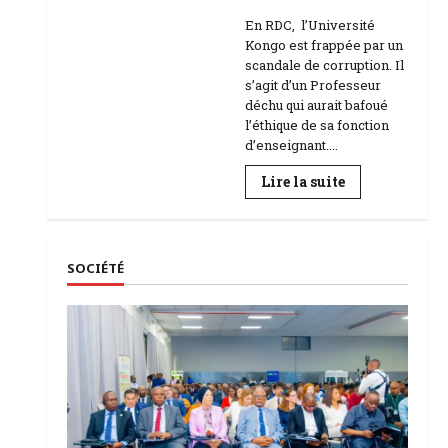
Education
En RDC, l’Université
Kongo est frappée par un
scandale de corruption. Il
s’agit d’un Professeur
déchu qui aurait bafoué
l’éthique de sa fonction
d’enseignant....
En
Lire la suite
savoir
plus
sur
RDC
|
L’Université
SOCIÉTÉ
Kongo
frappée
par
un
scandale
de
corruption