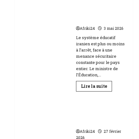
Baccalauréat
au
l’école face aux
Niger
menaces Etats-Unis
|
89
Israël
158
candidats
Afriki24
3 mai 2026
composent
Education
Le système éducatif
iranien est plus ou moins
à l’arrêt, face à une
menance sécuritaire
constante pour le pays
entier. Le ministre de
l’Éducation,...
En
Lire la suite
savoir
plus
sur
RDC | L’Université
Téhéran
suspend
Kongo frappée par
l’école
un scandale de
face
aux
corruption
menaces
Etats-
Afriki24
27 février
Unis
2026
Israël