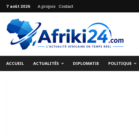
Aller
7 août 2026
A propos
Contact
au
contenu
ACCUEIL
ACTUALITÉS
DIPLOMATIE
POLITIQUE