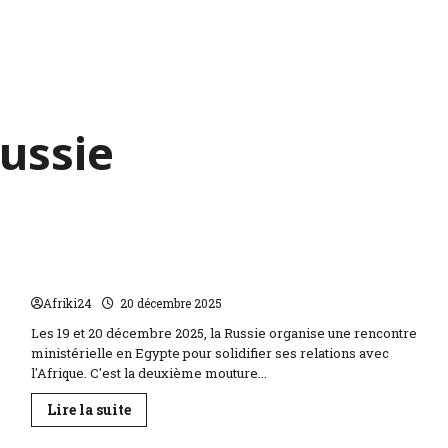
ussie
La Russie renforce son partenariat avec l’Afrique
en Egypte
Afriki24
20 décembre 2025
Les 19 et 20 décembre 2025, la Russie organise une rencontre
ministérielle en Egypte pour solidifier ses relations avec
l'Afrique. C'est la deuxième mouture...
En
Lire la suite
savoir
plus