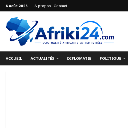
Aller
6 août 2026
A propos
Contact
au
contenu
ACCUEIL
ACTUALITÉS
DIPLOMATIE
POLITIQUE