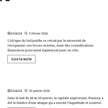
Afrique du Sud | fin de mission de 700 soldats
onusiens en RDC
Afriki24
9 février 2026
L'Afrique du Sud justifie ce retrait par la nécessité de
réorganiser ses forces armées, mais des considérations
financières pourraient également jouer un rôle...
En
Lire la suite
savoir
plus
sur
Afrique
du
Attaque terroriste de l’aéroport au Niger | 20
Sud
|
terroristes éliminés 11 arrestations à Niamey
fin
de
Afriki24
30 janvier 2026
mission
de
Dans la nuit du 28 au 29 janvier, la capitale nigérienne, Niamey, a
700
soldats
été le théâtre d’une attaque qui a suscité l’inquiétude et soulevé...
onusiens