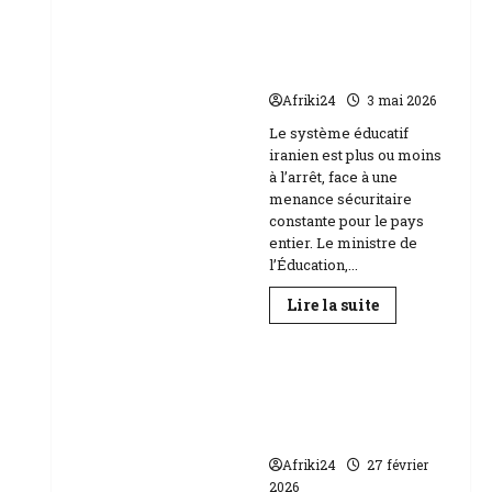
Baccalauréat
au
l’école face aux
Niger
menaces Etats-Unis
|
89
Israël
158
candidats
Afriki24
3 mai 2026
composent
Education
Le système éducatif
iranien est plus ou moins
à l’arrêt, face à une
menance sécuritaire
constante pour le pays
entier. Le ministre de
l’Éducation,...
En
Lire la suite
savoir
plus
sur
RDC | L’Université
Téhéran
suspend
Kongo frappée par
l’école
un scandale de
face
aux
corruption
menaces
Etats-
Afriki24
27 février
Unis
2026
Israël