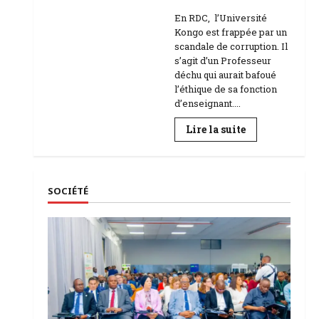
Education
En RDC, l’Université
Kongo est frappée par un
scandale de corruption. Il
s’agit d’un Professeur
déchu qui aurait bafoué
l’éthique de sa fonction
d’enseignant....
En
Lire la suite
savoir
plus
sur
RDC
|
L’Université
SOCIÉTÉ
Kongo
frappée
par
un
scandale
de
corruption