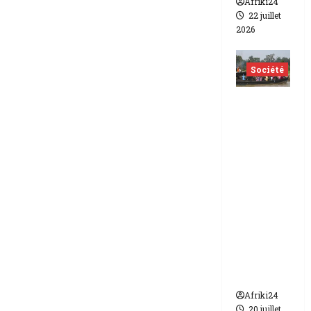
Afriki24
22 juillet
2026
Société
Nigéria
| Six
morts
et plus
d’une
vingtain
e de
disparus
dans un
naufrag
e
Afriki24
20 juillet