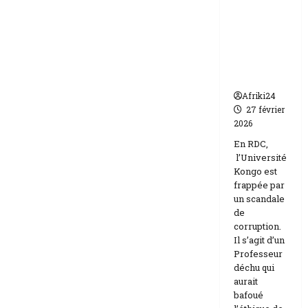
frappée
Etats-
Unis
par un
Israël
scandale
de
corruptio
n
Afriki24
27 février
2026
En RDC,
l’Université
Kongo est
frappée par
un scandale
de
corruption.
Il s’agit d’un
Professeur
déchu qui
aurait
bafoué