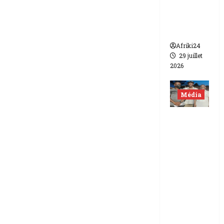
de FCFA
contre
Canal +
Afriki24
29 juillet
2026
Média
Niger |
Deux
journali
stes
libérés
après 9
mois de
détenti
on.