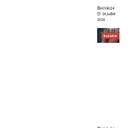
lesbien
Afriki24
26 juillet
2026
Société
Indonés
ie | dix-
huit
femmes
condam
nées à 7
ans de
prison
pour
trafic de
bébés.