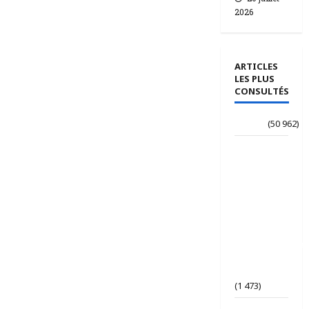
2026
ARTICLES
LES PLUS
CONSULTÉS
Accueil
(50 962)
Le
journaliste
Jean-
Philippe
dévoile ses
« Regards
croisés
panafricanistes
sur le
Tchad ».
(1 473)