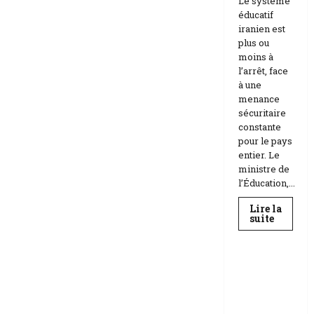
Le système
éducatif
iranien est
plus ou
moins à
l’arrêt, face
à une
menance
sécuritaire
constante
pour le pays
entier. Le
ministre de
l’Éducation,...
Lire la
En
suite
savoir
Education
plus
sur
Téhéran
suspend
RDC |
l’école
L’Universi
face
aux
té Kongo
menace