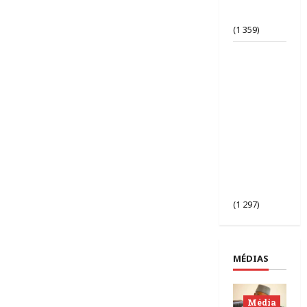
d’opinion
bafouée ?
(1 359)
AES |
Assimi
Goïta
préside
l’ouverture
de la 2ᵉ
session des
chefs
d’État du
Sahel à
Bamako.
(1 297)
MÉDIAS
Média