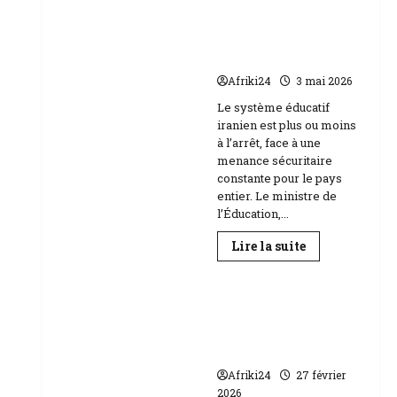
Baccalauréat
au
l’école face aux
Niger
menaces Etats-Unis
|
89
Israël
158
candidats
Afriki24
3 mai 2026
composent
Education
Le système éducatif
iranien est plus ou moins
à l’arrêt, face à une
menance sécuritaire
constante pour le pays
entier. Le ministre de
l’Éducation,...
En
Lire la suite
savoir
plus
sur
RDC | L’Université
Téhéran
suspend
Kongo frappée par
l’école
un scandale de
face
aux
corruption
menaces
Etats-
Afriki24
27 février
Unis
2026
Israël