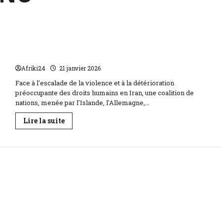
Iran | L’ONU sous pression face à la crise des
droits humains
Afriki24
21 janvier 2026
Face à l'escalade de la violence et à la détérioration
préoccupante des droits humains en Iran, une coalition de
nations, menée par l'Islande, l'Allemagne,...
En
Lire la suite
savoir
plus
sur
Iran
|
L’ONU
sous
pression
face
à
la
crise
des
droits