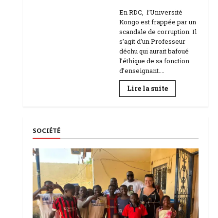
Education
En RDC, l’Université
Kongo est frappée par un
scandale de corruption. Il
s’agit d’un Professeur
déchu qui aurait bafoué
l’éthique de sa fonction
d’enseignant....
En
Lire la suite
savoir
plus
sur
RDC
|
L’Université
SOCIÉTÉ
Kongo
frappée
par
un
scandale
de
corruption