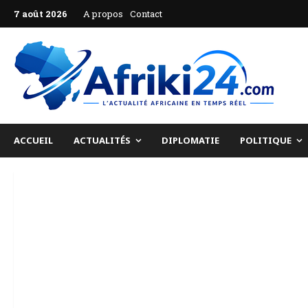
Aller
7 août 2026
A propos
Contact
au
contenu
ACCUEIL
ACTUALITÉS
DIPLOMATIE
POLITIQUE