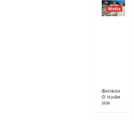
Média
Niger |
Deux
journali
stes
libérés
après 9
mois de
détenti
on.
Afriki24
16 juillet
2026