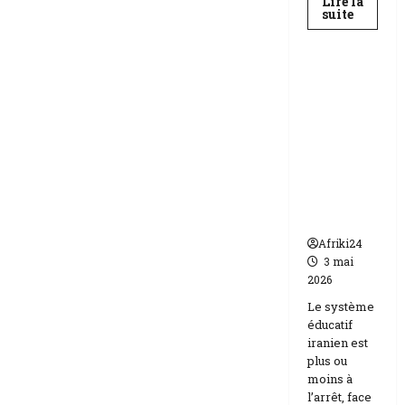
Lire la
En
suite
savoir
Education
plus
sur
Baccala
au
Téhéran
Niger
suspend
|
89
l’école
158
face aux
candida
compos
menaces
Etats-
Unis
Israël
Afriki24
3 mai
2026
Le système
éducatif
iranien est
plus ou
moins à
l’arrêt, face