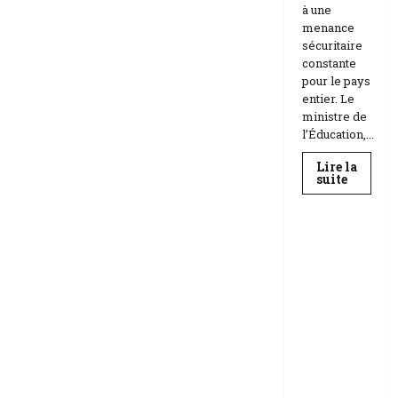
à une
menance
sécuritaire
constante
pour le pays
entier. Le
ministre de
l’Éducation,...
Lire la
En
suite
savoir
Education
plus
sur
Téhéran
suspend
RDC |
l’école
L’Universi
face
aux
té Kongo
menace
frappée
Etats-
Unis
par un
Israël
scandale
de
corruptio