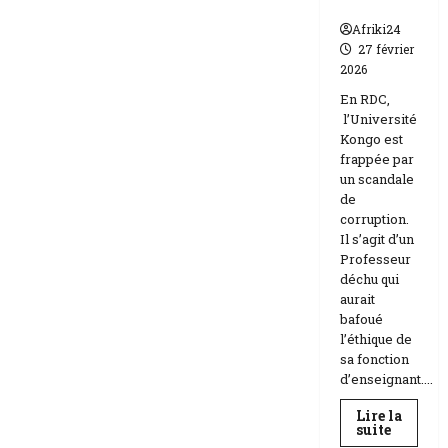
n
Afriki24
27 février
2026
En RDC,
l’Université
Kongo est
frappée par
un scandale
de
corruption.
Il s’agit d’un
Professeur
déchu qui
aurait
bafoué
l’éthique de
sa fonction
d’enseignant....
Lire la
En
suite
savoir