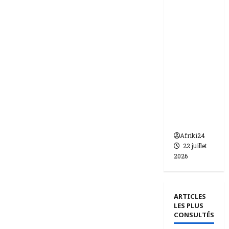
ie | dix-
huit
femmes
condam
nées à 7
ans de
prison
pour
trafic de
bébés.
Afriki24
22 juillet
2026
ARTICLES
LES PLUS
CONSULTÉS