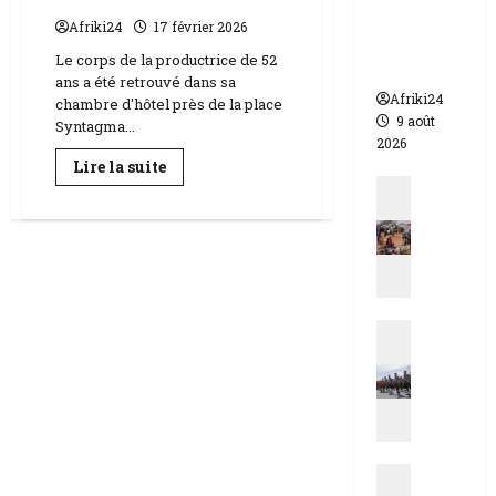
morts
Afriki24
17 février 2026
dont 17
Le corps de la productrice de 52
soldats
ans a été retrouvé dans sa
Afriki24
chambre d'hôtel près de la place
9 août
Syntagma...
2026
En
Lire la suite
savoir
Actualit
plus
E
sur
Dana
s
Eden
productrice
t
de
d
la
série
u
« Téhéran »
Actualit
T
retrouvée
morte
N
c
en
i
h
Grèce
g
a
e
d
r
|
Actualit
|
M