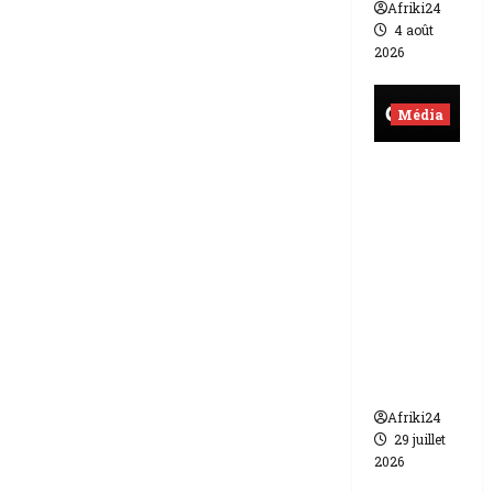
Afriki24
4 août
2026
Média
Burkina
Faso |
lourde
sanction
de 200
millions
de FCFA
contre
Canal +
Afriki24
29 juillet
2026