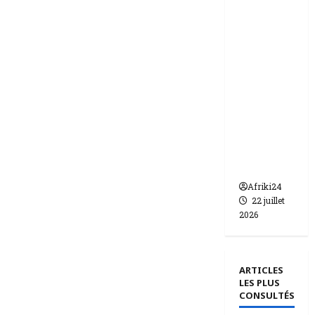
ie | dix-
huit
femmes
condam
nées à 7
ans de
prison
pour
trafic de
bébés.
Afriki24
22 juillet
2026
ARTICLES
LES PLUS
CONSULTÉS