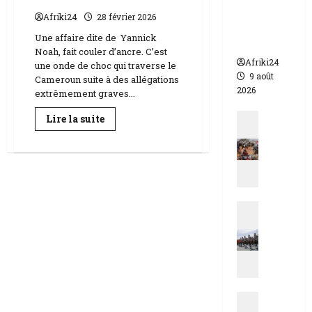
morts
Afriki24
28 février 2026
dont 17
Une affaire dite de Yannick
soldats
Noah, fait couler d’ancre. C’est
Afriki24
une onde de choc qui traverse le
9 août
Cameroun suite à des allégations
2026
extrêmement graves...
Actualit
En
Lire la suite
savoir
E
plus
sur
s
Affaire
t
Yannick
Noah
d
|
u
Une
tentative
Actualit
T
d’assassinat
N
c
secouent
le
i
h
Cameroun
g
a
e
d
r
|
Actualit
|
M