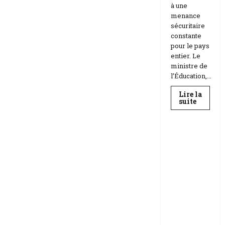
à une
menance
sécuritaire
constante
pour le pays
entier. Le
ministre de
l’Éducation,...
Lire la
En
suite
savoir
Education
plus
sur
Téhéran
suspend
RDC |
l’école
L’Universi
face
aux
té Kongo
menace
frappée
Etats-
Unis
par un
Israël
scandale
de
corruptio