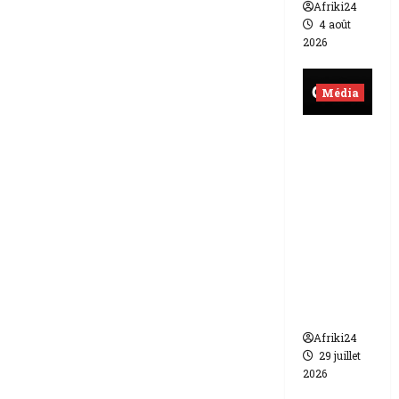
Afriki24
4 août
2026
Média
Burkina
Faso |
lourde
sanction
de 200
millions
de FCFA
contre
Canal +
Afriki24
29 juillet
2026