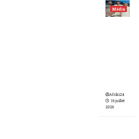
Média
Niger |
Deux
journali
stes
libérés
après 9
mois de
détenti
on.
Afriki24
16 juillet
2026