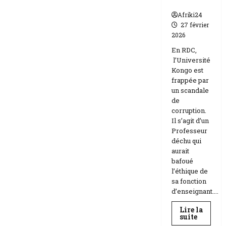
n
Afriki24
27 février
2026
En RDC,
l’Université
Kongo est
frappée par
un scandale
de
corruption.
Il s’agit d’un
Professeur
déchu qui
aurait
bafoué
l’éthique de
sa fonction
d’enseignant....
Lire la
En
suite
savoir