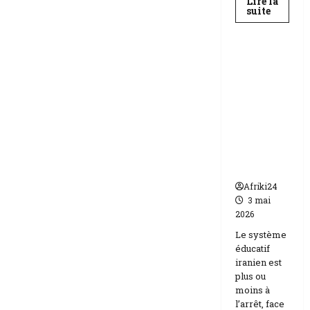
Lire la
En
suite
savoir
Education
plus
sur
Baccala
au
Téhéran
Niger
suspend
|
89
l’école
158
face aux
candida
compos
menaces
Etats-
Unis
Israël
Afriki24
3 mai
2026
Le système
éducatif
iranien est
plus ou
moins à
l’arrêt, face