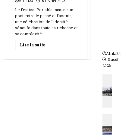
Afriki24
5 février 2026
appelle à
Le Festival Porlahla incarne un
l’urgence
pont entre le passé et l'avenir,
pour
une célébration de l'identité
éviter un
sénoufo dans toute sa richesse et
drame
sa complexité
humanit
En
Lire la suite
aire
savoir
plus
Afriki24
sur
3 août
Festival
Porlahla
2026
|
Science
Actualit
et
tradition,
N
un
i
dialogue
essentiel
g
e
r
Actualit
|
E
q
s
u