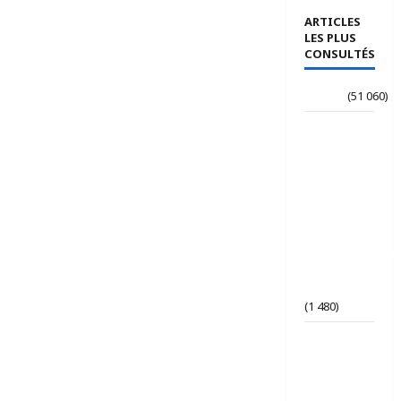
ARTICLES
LES PLUS
CONSULTÉS
Accueil
(51 060)
Le
journaliste
Jean-
Philippe
dévoile ses
« Regards
croisés
panafricanistes
sur le
Tchad ».
(1 480)
Tchad | Le
Parti Tchad
Uni
conteste