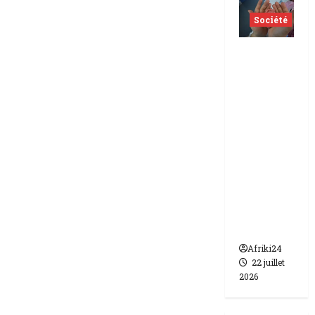
Société
Indonés
ie | dix-
huit
femmes
condam
nées à 7
ans de
prison
pour
trafic de
bébés.
Afriki24
22 juillet
2026