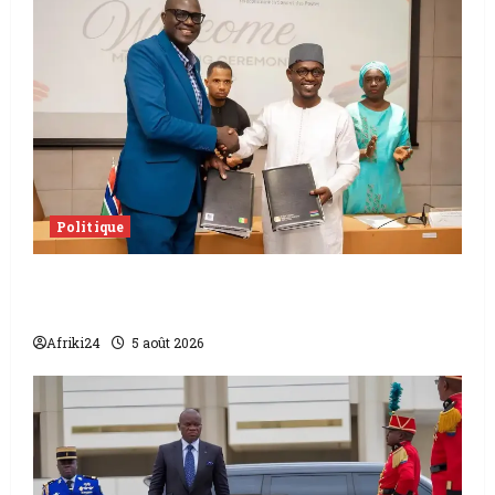
Politique
L’accord sénégalo-gambien | la paix
scellée entre les deux pays
Afriki24
5 août 2026