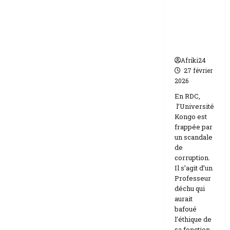
par un
Israël
scandale
de
corruptio
n
Afriki24
27 février
2026
En RDC,
l’Université
Kongo est
frappée par
un scandale
de
corruption.
Il s’agit d’un
Professeur
déchu qui
aurait
bafoué
l’éthique de
sa fonction