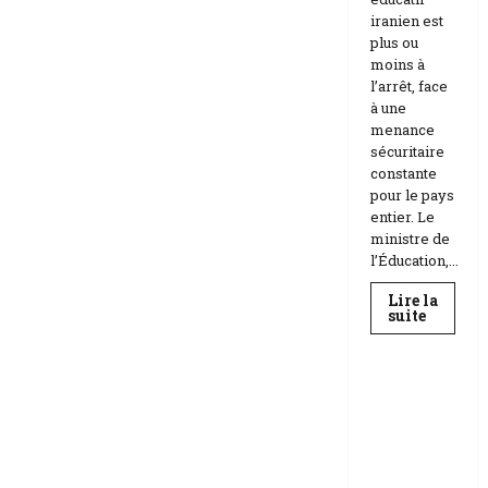
iranien est
plus ou
moins à
l’arrêt, face
à une
menance
sécuritaire
constante
pour le pays
entier. Le
ministre de
l’Éducation,...
Lire la
En
suite
savoir
Education
plus
sur
Téhéran
suspend
RDC |
l’école
L’Universi
face
aux
té Kongo
menace
frappée
Etats-
Unis