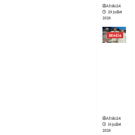
Afriki24
29 juillet
2026
Média
Niger |
Deux
journali
stes
libérés
après 9
mois de
détenti
on.
Afriki24
16 juillet
2026