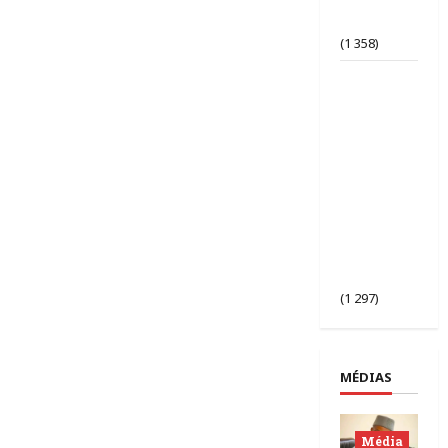
d’opinion
bafouée ?
(1 358)
AES |
Assimi
Goïta
préside
l’ouverture
de la 2ᵉ
session des
chefs
d’État du
Sahel à
Bamako.
(1 297)
MÉDIAS
Média