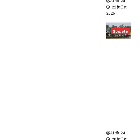
Afriki24
22 juillet
2026
Société
Nigéria
| Six
morts
et plus
d’une
vingtain
e de
disparus
dans un
naufrag
e
Afriki24
20 juillet