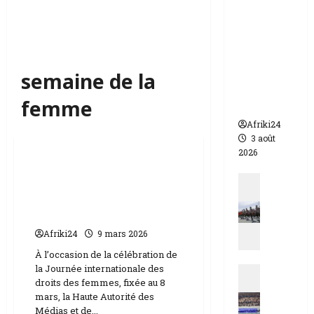
appelle à
l’urgence
pour
éviter un
drame
semaine de la
humanit
femme
aire
Afriki24
Podcasts
3 août
2026
Tchad | Mme Halimé
Actualit
Hassadiya Ali rend
N
hommage aux femmes
i
de médias
g
Afriki24
9 mars 2026
e
À l’occasion de la célébration de
r
la Journée internationale des
Actualit
|
droits des femmes, fixée au 8
E
q
mars, la Haute Autorité des
s
u
Médias et de...