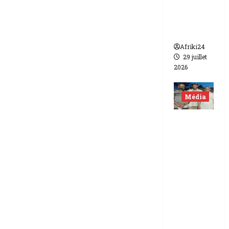
de FCFA
contre
Canal +
Afriki24
29 juillet
2026
Média
Niger |
Deux
journali
stes
libérés
après 9
mois de
détenti
on.