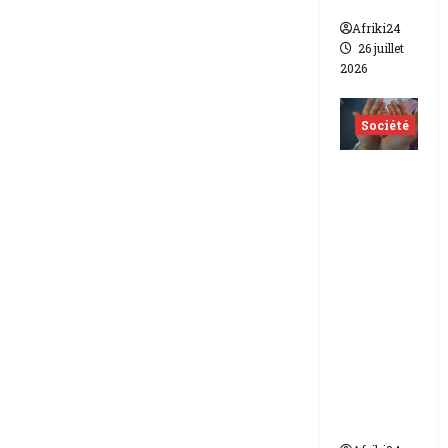
lesbien
Afriki24
26 juillet
2026
Société
Indonés
ie | dix-
huit
femmes
condam
nées à 7
ans de
prison
pour
trafic de
bébés.