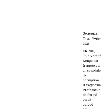
frappée
Etats-
Unis
par un
Israël
scandale
de
corruptio
n
Afriki24
27 février
2026
En RDC,
l’Université
Kongo est
frappée par
un scandale
de
corruption.
Il s’agit d’un
Professeur
déchu qui
aurait
bafoué