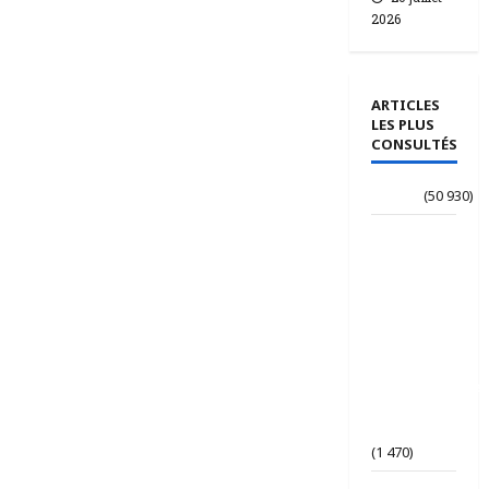
2026
ARTICLES
LES PLUS
CONSULTÉS
Accueil
(50 930)
Le
journaliste
Jean-
Philippe
dévoile ses
« Regards
croisés
panafricanistes
sur le
Tchad ».
(1 470)