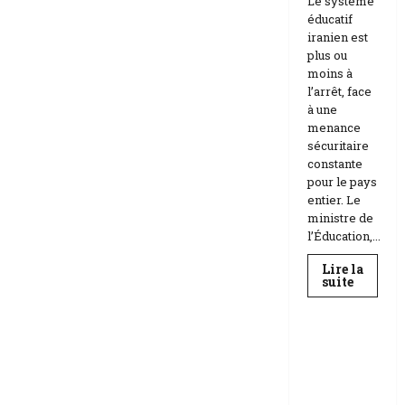
Le système
éducatif
iranien est
plus ou
moins à
l’arrêt, face
à une
menance
sécuritaire
constante
pour le pays
entier. Le
ministre de
l’Éducation,...
Lire la
En
suite
savoir
Education
plus
sur
Téhéran
suspend
RDC |
l’école
L’Universi
face
aux
té Kongo
menace