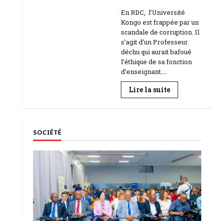
Education
En RDC, l’Université
Kongo est frappée par un
scandale de corruption. Il
s’agit d’un Professeur
déchu qui aurait bafoué
l’éthique de sa fonction
d’enseignant....
En
Lire la suite
savoir
plus
sur
RDC
|
L’Université
SOCIÉTÉ
Kongo
frappée
par
un
scandale
de
corruption