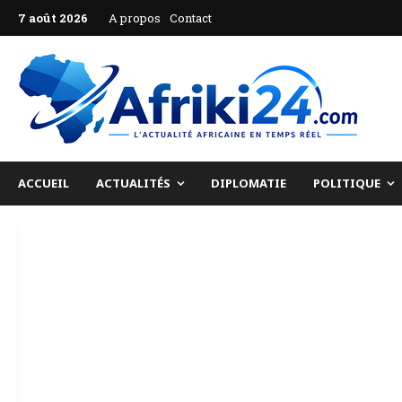
Aller
7 août 2026
A propos
Contact
au
contenu
ACCUEIL
ACTUALITÉS
DIPLOMATIE
POLITIQUE