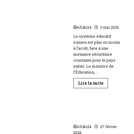
Baccalauréat
au
l’école face aux
Niger
menaces Etats-Unis
|
89
Israël
158
candidats
Afriki24
3 mai 2026
composent
Education
Le système éducatif
iranien est plus ou moins
à l’arrêt, face à une
menance sécuritaire
constante pour le pays
entier. Le ministre de
l’Éducation,...
En
Lire la suite
savoir
plus
sur
RDC | L’Université
Téhéran
suspend
Kongo frappée par
l’école
un scandale de
face
aux
corruption
menaces
Etats-
Afriki24
27 février
Unis
2026
Israël