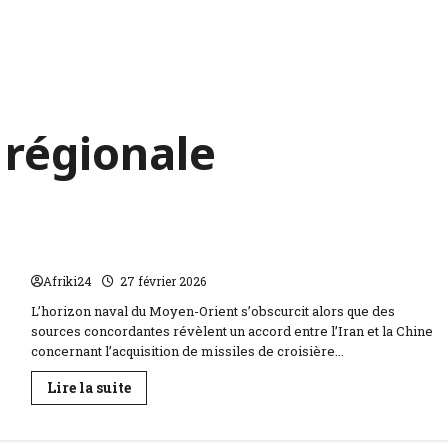
 régionale
L’Iran et la Chine scellent un accord de missiles
Afriki24
27 février 2026
L’horizon naval du Moyen-Orient s’obscurcit alors que des
sources concordantes révèlent un accord entre l’Iran et la Chine
concernant l’acquisition de missiles de croisière...
En
Lire la suite
savoir
plus
sur
L’Iran