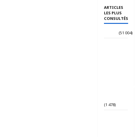
ARTICLES
LES PLUS
CONSULTÉS
Accueil
(51 004)
Le
journaliste
Jean-
Philippe
dévoile ses
« Regards
croisés
panafricanistes
sur le
Tchad ».
(1 478)
Tchad | Le
Parti Tchad
Uni
conteste