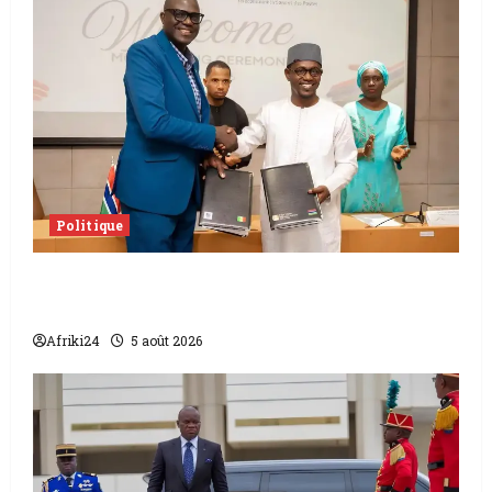
Politique
L’accord sénégalo-gambien | la paix
scellée entre les deux pays
Afriki24
5 août 2026