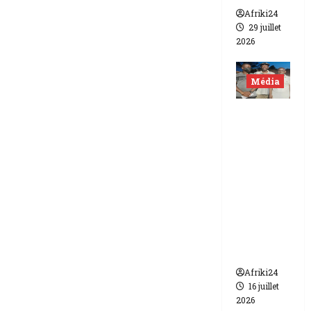
Afriki24
29 juillet
2026
Média
Niger |
Deux
journali
stes
libérés
après 9
mois de
détenti
on.
Afriki24
16 juillet
2026