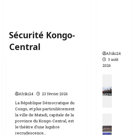
appelle à
l’urgence
pour
éviter un
drame
Sécurité Kongo-
humanit
Central
aire
Afriki24
Société
3 août
2026
RDC | 14 arrestations de
Actualit
présumés kuluna à
N
Matadi ville portuaire
i
Afriki24
23 février 2026
g
La République Démocratique du
e
Congo, et plus particulièrement
r
la ville de Matadi, capitale de la
Actualit
|
province du Kongo-Central, est
E
q
le théâtre d’une lugubre
s
u
recrudescence...