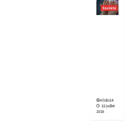
Société
Indonés
ie | dix-
huit
femmes
condam
nées à 7
ans de
prison
pour
trafic de
bébés.
Afriki24
22 juillet
2026