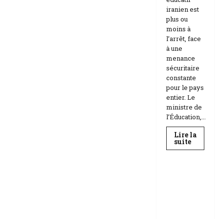
iranien est
plus ou
moins à
l’arrêt, face
à une
menance
sécuritaire
constante
pour le pays
entier. Le
ministre de
l’Éducation,...
Lire la
En
suite
savoir
Education
plus
sur
Téhéran
suspend
RDC |
l’école
L’Universi
face
aux
té Kongo
menace
frappée
Etats-
Unis