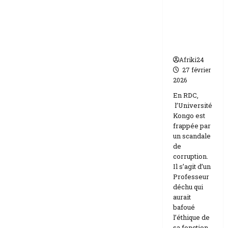
par un
Israël
scandale
de
corruptio
n
Afriki24
27 février
2026
En RDC,
l’Université
Kongo est
frappée par
un scandale
de
corruption.
Il s’agit d’un
Professeur
déchu qui
aurait
bafoué
l’éthique de
sa fonction