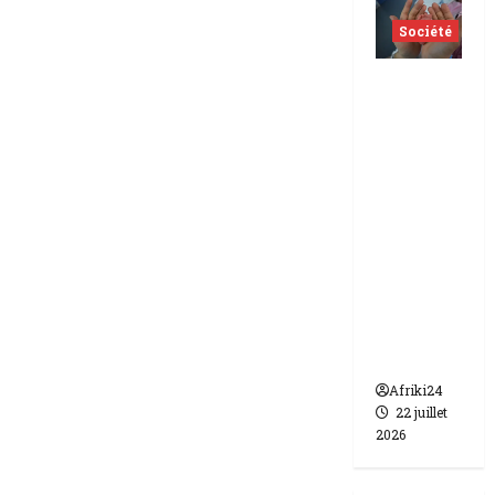
Société
Indonés
ie | dix-
huit
femmes
condam
nées à 7
ans de
prison
pour
trafic de
bébés.
Afriki24
22 juillet
2026