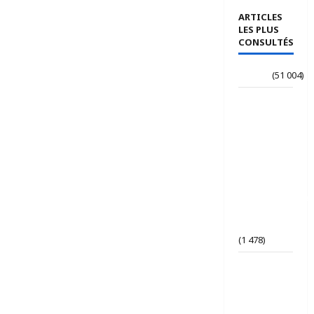
ARTICLES
LES PLUS
CONSULTÉS
Accueil
(51 004)
Le
journaliste
Jean-
Philippe
dévoile ses
« Regards
croisés
panafricanistes
sur le
Tchad ».
(1 478)
Tchad | Le
Parti Tchad
Uni
conteste