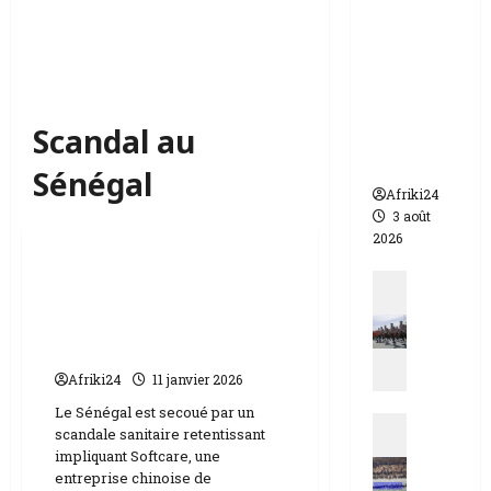
appelle à
l’urgence
pour
éviter un
drame
Scandal au
humanit
aire
Sénégal
Afriki24
3 août
Santé
2026
Softcare | Un Géant
Actualit
chinois des couches au
N
cœur d’une tempête
i
sanitaire au Sénégal
g
e
Afriki24
11 janvier 2026
r
Le Sénégal est secoué par un
Actualit
|
scandale sanitaire retentissant
E
q
impliquant Softcare, une
s
u
entreprise chinoise de