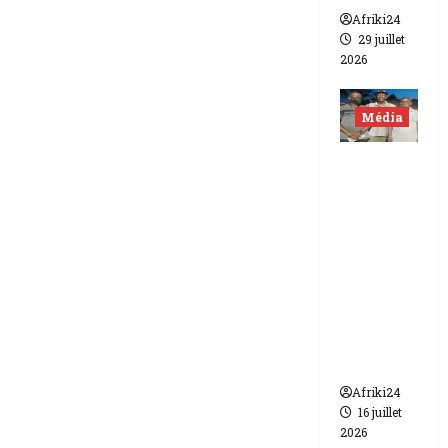
Afriki24
29 juillet
2026
Média
Niger |
Deux
journali
stes
libérés
après 9
mois de
détenti
on.
Afriki24
16 juillet
2026