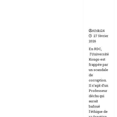
par un
Israël
scandale
de
corruptio
n
Afriki24
27 février
2026
En RDC,
l’Université
Kongo est
frappée par
un scandale
de
corruption.
Il s’agit d’un
Professeur
déchu qui
aurait
bafoué
l’éthique de
sa fonction