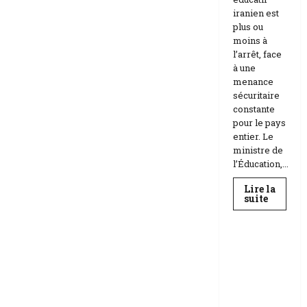
iranien est
plus ou
moins à
l’arrêt, face
à une
menance
sécuritaire
constante
pour le pays
entier. Le
ministre de
l’Éducation,...
Lire la
En
suite
savoir
Education
plus
sur
Téhéran
suspend
RDC |
l’école
L’Universi
face
aux
té Kongo
menace
frappée
Etats-
Unis