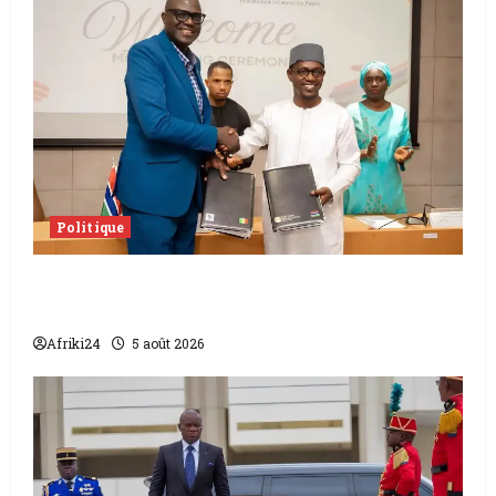
Politique
L’accord sénégalo-gambien | la paix
scellée entre les deux pays
Afriki24
5 août 2026