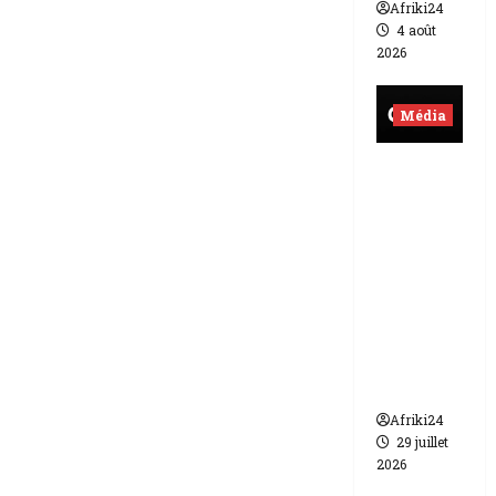
Afriki24
4 août
2026
Média
Burkina
Faso |
lourde
sanction
de 200
millions
de FCFA
contre
Canal +
Afriki24
29 juillet
2026