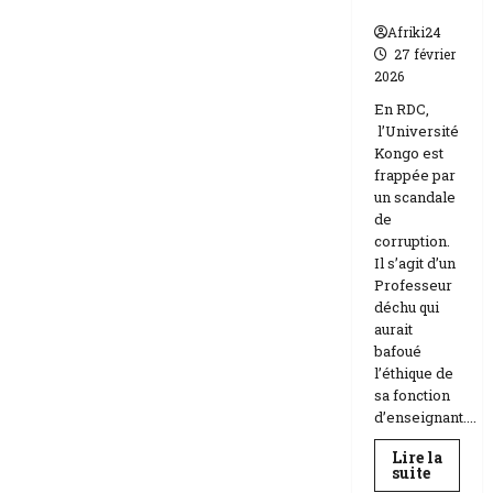
n
Afriki24
27 février
2026
En RDC,
l’Université
Kongo est
frappée par
un scandale
de
corruption.
Il s’agit d’un
Professeur
déchu qui
aurait
bafoué
l’éthique de
sa fonction
d’enseignant....
Lire la
En
suite
savoir