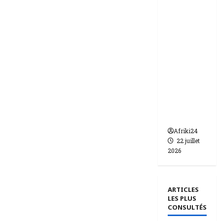
ie | dix-
huit
femmes
condam
nées à 7
ans de
prison
pour
trafic de
bébés.
Afriki24
22 juillet
2026
ARTICLES
LES PLUS
CONSULTÉS