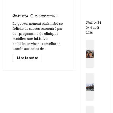
transforment l’accès aux
morts
soins pour les femmes
dont 17
soldats
Afriki24
27 janvier 2026
Afriki24
Le gouvernement burkinabè se
9 août
félicite du succès rencontré par
2026
son programme de cliniques
mobiles, une initiative
Actualit
ambitieuse visant à améliorer
E
l'accès aux soins de...
s
En
Lire la suite
t
savoir
plus
d
sur
u
Burkina
Actualit
Faso
T
|
N
c
Les
cliniques
i
h
mobiles
g
a
transforment
l’accès
e
d
aux
r
soins
|
pour
Actualit
|
M
les