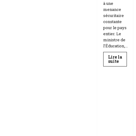
à une
menance
sécuritaire
constante
pour le pays
entier. Le
ministre de
l’Éducation,...
Lire la
En
suite
savoir
Education
plus
sur
Téhéran
suspend
RDC |
l’école
L’Universi
face
aux
té Kongo
menace
frappée
Etats-
Unis
par un
Israël
scandale
de
corruptio