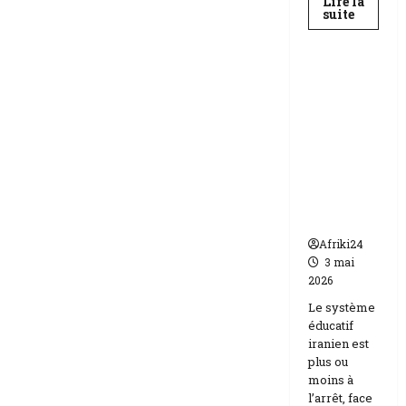
Lire la
En
suite
savoir
Education
plus
sur
Baccala
au
Téhéran
Niger
suspend
|
89
l’école
158
face aux
candida
compos
menaces
Etats-
Unis
Israël
Afriki24
3 mai
2026
Le système
éducatif
iranien est
plus ou
moins à
l’arrêt, face