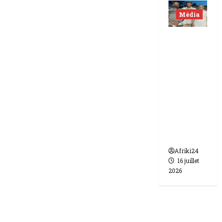
Média
Niger |
Deux
journali
stes
libérés
après 9
mois de
détenti
on.
Afriki24
16 juillet
2026