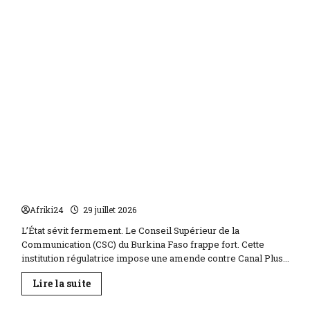
Burkina Faso | lourde sanction de 200 millions de
FCFA contre Canal +
Afriki24
29 juillet 2026
L’État sévit fermement. Le Conseil Supérieur de la
Communication (CSC) du Burkina Faso frappe fort. Cette
institution régulatrice impose une amende contre Canal Plus...
En
Lire la suite
savoir
plus