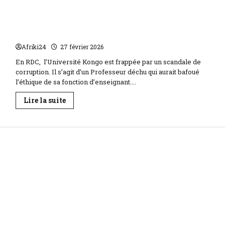
sur
Burkina
Faso
RDC | L’Université Kongo frappée par un scandale
|
lourde
de corruption
sanction
de
Afriki24
27 février 2026
200
millions
En RDC, l’Université Kongo est frappée par un scandale de
de
FCFA
corruption. Il s’agit d’un Professeur déchu qui aurait bafoué
contre
l’éthique de sa fonction d’enseignant....
Canal
+
En
Lire la suite
savoir
plus
sur
RDC
|
L’Université
Kongo
frappée
par
un
scandale
de
corruption