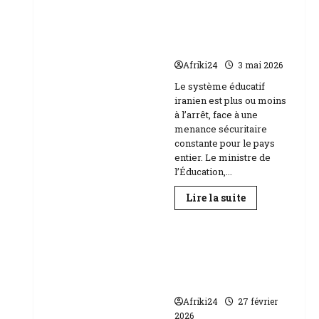
Baccalauréat
au
l’école face aux
Niger
menaces Etats-Unis
|
89
Israël
158
candidats
Afriki24
3 mai 2026
composent
Education
Le système éducatif
iranien est plus ou moins
à l’arrêt, face à une
menance sécuritaire
constante pour le pays
entier. Le ministre de
l’Éducation,...
En
Lire la suite
savoir
plus
sur
RDC | L’Université
Téhéran
suspend
Kongo frappée par
l’école
un scandale de
face
aux
corruption
menaces
Etats-
Afriki24
27 février
Unis
2026
Israël