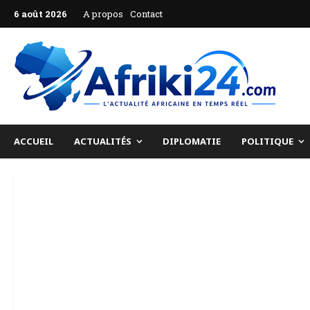
Aller
6 août 2026
A propos
Contact
au
contenu
ACCUEIL
ACTUALITÉS
DIPLOMATIE
POLITIQUE