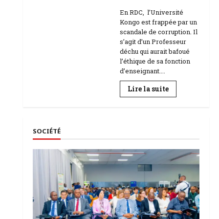
Education
En RDC, l’Université
Kongo est frappée par un
scandale de corruption. Il
s’agit d’un Professeur
déchu qui aurait bafoué
l’éthique de sa fonction
d’enseignant....
En
Lire la suite
savoir
plus
sur
RDC
|
L’Université
SOCIÉTÉ
Kongo
frappée
par
un
scandale
de
corruption