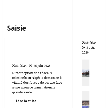
appelle à
l’urgence
pour
éviter un
drame
Saisie
humanit
aire
Actualités
Afriki24
3 août
Nigéria |
2026
démantèlement d’un
cartel international.
Actualit
Afriki24
25 juin 2026
N
i
L’interception des réseaux
criminels au Nigéria démontre la
g
vitalité des forces de l'ordre face
e
à une menace transnationale
r
grandissante..
Actualit
|
E
q
En
Lire la suite
s
savoir
u
Sécurité
plus