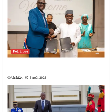
Politique
L’accord sénégalo-gambien | la paix
scellée entre les deux pays
Afriki24
5 août 2026