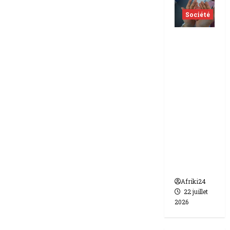
Société
Indonés
ie | dix-
huit
femmes
condam
nées à 7
ans de
prison
pour
trafic de
bébés.
Afriki24
22 juillet
2026