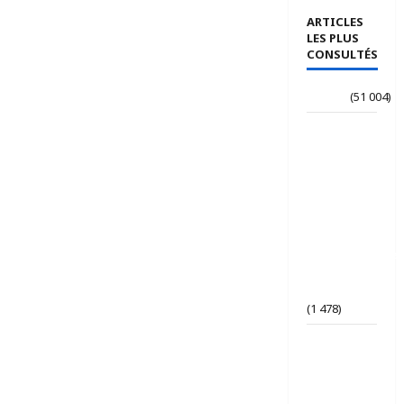
ARTICLES
LES PLUS
CONSULTÉS
Accueil
(51 004)
Le
journaliste
Jean-
Philippe
dévoile ses
« Regards
croisés
panafricanistes
sur le
Tchad ».
(1 478)
Tchad | Le
Parti Tchad
Uni
conteste