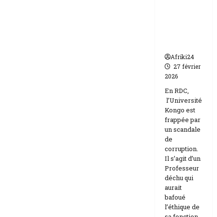
par un
Israël
scandale
de
corruptio
n
Afriki24
27 février
2026
En RDC,
l’Université
Kongo est
frappée par
un scandale
de
corruption.
Il s’agit d’un
Professeur
déchu qui
aurait
bafoué
l’éthique de
sa fonction