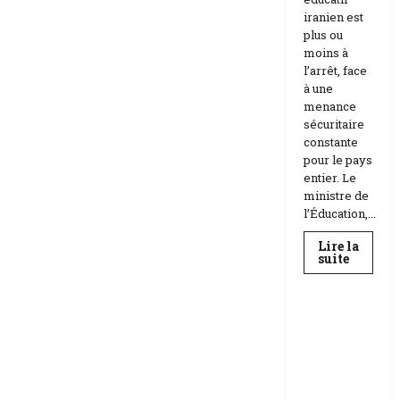
iranien est
plus ou
moins à
l’arrêt, face
à une
menance
sécuritaire
constante
pour le pays
entier. Le
ministre de
l’Éducation,...
Lire la
En
suite
savoir
Education
plus
sur
Téhéran
suspend
RDC |
l’école
L’Universi
face
aux
té Kongo
menace
frappée
Etats-
Unis