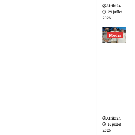
Afriki24
29 juillet
2026
Média
Niger |
Deux
journali
stes
libérés
après 9
mois de
détenti
on.
Afriki24
16 juillet
2026