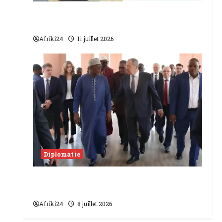
sus
Mali-Algérie | reprise diplomatique
pec
pour stabiliser le Sahel
ts
Afriki24
11 juillet 2026
27
juillet
2026
Diplomatie
La Russie renforce sa diplomatie |
Lavrov en Ethiopie et au Niger
Afriki24
8 juillet 2026