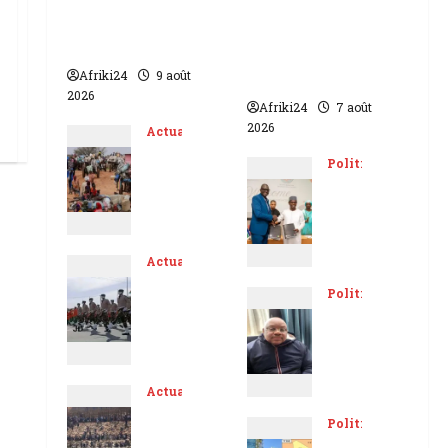
Accident au Niger |
Sénat béninois |
22 morts dont 17
L’ancien Président
soldats
Patrice Talon élu
Afriki24
9 août
président
2026
Afriki24
7 août
2026
Actualités
Est
Politique
du
L’ac
Tch
cor
ad
d
Actualités
|
sén
Ni
Politique
MS
ég
ger
Ga
F
alo
|
bo
ap
-
qu
n |
pel
ga
Actualités
ato
Arr
le à
mb
Esp
Politique
rze
est
l’ur
ien