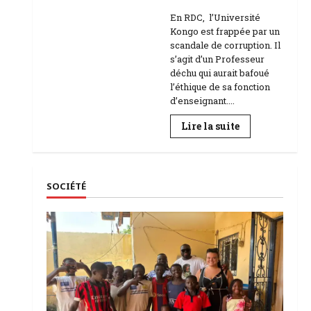
Education
En RDC, l’Université
Kongo est frappée par un
scandale de corruption. Il
s’agit d’un Professeur
déchu qui aurait bafoué
l’éthique de sa fonction
d’enseignant....
En
Lire la suite
savoir
plus
sur
RDC
|
L’Université
SOCIÉTÉ
Kongo
frappée
par
un
scandale
de
corruption