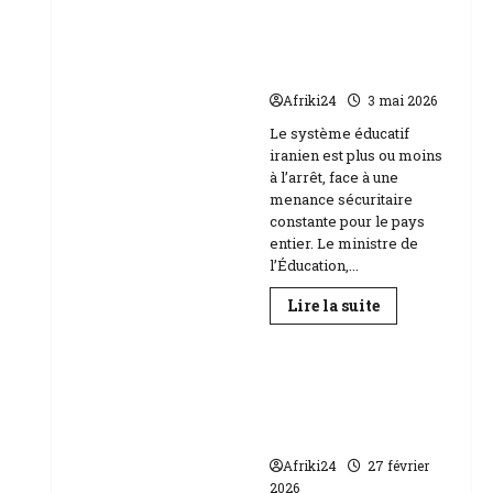
Baccalauréat
au
l’école face aux
Niger
menaces Etats-Unis
|
89
Israël
158
candidats
Afriki24
3 mai 2026
composent
Education
Le système éducatif
iranien est plus ou moins
à l’arrêt, face à une
menance sécuritaire
constante pour le pays
entier. Le ministre de
l’Éducation,...
En
Lire la suite
savoir
plus
sur
RDC | L’Université
Téhéran
suspend
Kongo frappée par
l’école
un scandale de
face
aux
corruption
menaces
Etats-
Afriki24
27 février
Unis
2026
Israël