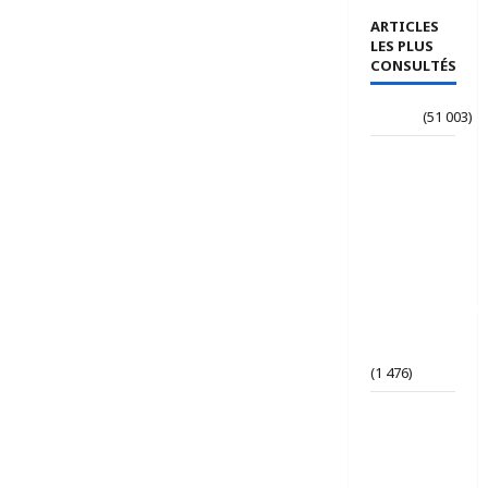
ARTICLES
LES PLUS
CONSULTÉS
Accueil
(51 003)
Le
journaliste
Jean-
Philippe
dévoile ses
« Regards
croisés
panafricanistes
sur le
Tchad ».
(1 476)
Tchad | Le
Parti Tchad
Uni
conteste