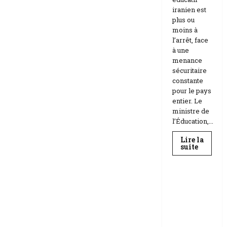
iranien est
plus ou
moins à
l’arrêt, face
à une
menance
sécuritaire
constante
pour le pays
entier. Le
ministre de
l’Éducation,...
Lire la
En
suite
savoir
Education
plus
sur
Téhéran
suspend
RDC |
l’école
L’Universi
face
aux
té Kongo
menace
frappée
Etats-
Unis