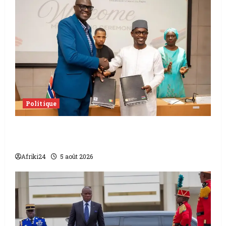
Politique
L’accord sénégalo-gambien | la paix
scellée entre les deux pays
Afriki24
5 août 2026