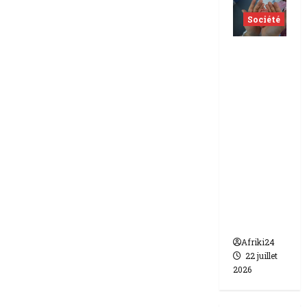
Société
Indonés
ie | dix-
huit
femmes
condam
nées à 7
ans de
prison
pour
trafic de
bébés.
Afriki24
22 juillet
2026