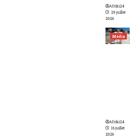
Afriki24
29 juillet
2026
Média
Niger |
Deux
journali
stes
libérés
après 9
mois de
détenti
on.
Afriki24
16 juillet
2026