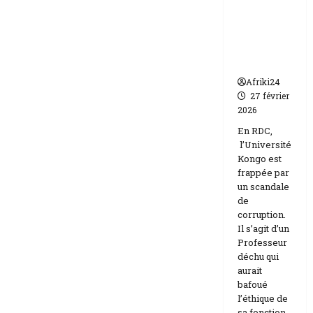
par un
Israël
scandale
de
corruptio
n
Afriki24
27 février
2026
En RDC,
l’Université
Kongo est
frappée par
un scandale
de
corruption.
Il s’agit d’un
Professeur
déchu qui
aurait
bafoué
l’éthique de
sa fonction