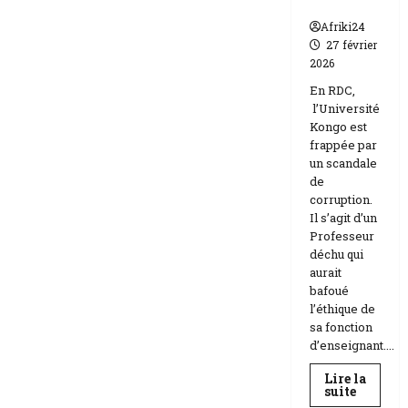
n
Afriki24
27 février
2026
En RDC,
l’Université
Kongo est
frappée par
un scandale
de
corruption.
Il s’agit d’un
Professeur
déchu qui
aurait
bafoué
l’éthique de
sa fonction
d’enseignant....
Lire la
En
suite
savoir