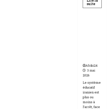
Lire la
En
suite
savoir
Education
plus
sur
Baccala
au
Téhéran
Niger
suspend
|
89
l’école
158
face aux
candida
compos
menaces
Etats-
Unis
Israël
Afriki24
3 mai
2026
Le système
éducatif
iranien est
plus ou
moins à
l’arrêt, face