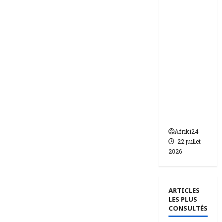
ie | dix-
huit
femmes
condam
nées à 7
ans de
prison
pour
trafic de
bébés.
Afriki24
22 juillet
2026
ARTICLES
LES PLUS
CONSULTÉS