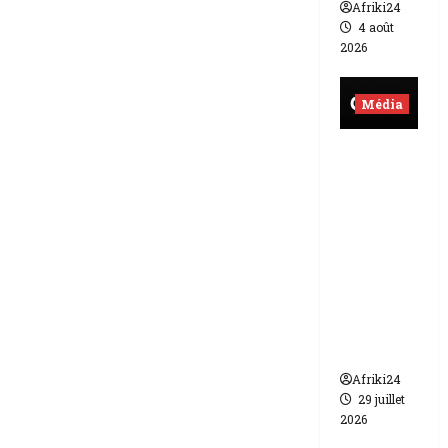
Afriki24
4 août
2026
Média
Burkina
Faso |
lourde
sanction
de 200
millions
de FCFA
contre
Canal +
Afriki24
29 juillet
2026