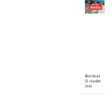
Média
Niger |
Deux
journali
stes
libérés
après 9
mois de
détenti
on.
Afriki24
16 juillet
2026