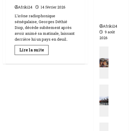
morts
Afriki24
14 février 2026
dont 17
L'icône radiophonique
soldats
sénégalaise, Georges Déthié
Afriki24
Diop, décède subitement après
9 août
avoir animé sa matinale, laissant
2026
derrière lui un pays en deuil..
Actualit
En
Lire la suite
savoir
E
plus
sur
s
Le
t
Sénégal
en
d
deuil
u
|
le
Actualit
T
journaliste
N
c
Georges
Déthié
i
h
Diop
g
s’éteint
a
à
e
d
l’antenne
r
|
Actualit
|
M