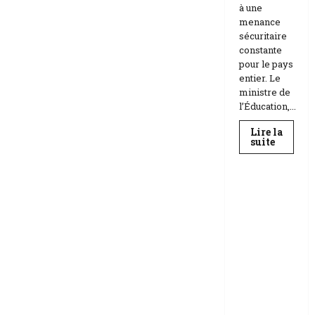
à une
menance
sécuritaire
constante
pour le pays
entier. Le
ministre de
l’Éducation,...
Lire la
En
suite
savoir
Education
plus
sur
Téhéran
suspend
RDC |
l’école
L’Universi
face
aux
té Kongo
menace
frappée
Etats-
Unis
par un
Israël
scandale
de
corruptio