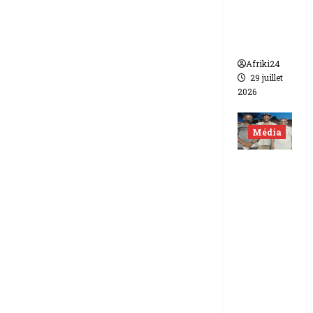
de FCFA
contre
Canal +
Afriki24
29 juillet
2026
Média
Niger |
Deux
journali
stes
libérés
après 9
mois de
détenti
on.