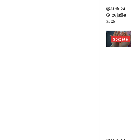
lesbien
Afriki24
26 juillet
2026
Société
Indonés
ie | dix-
huit
femmes
condam
nées à 7
ans de
prison
pour
trafic de
bébés.