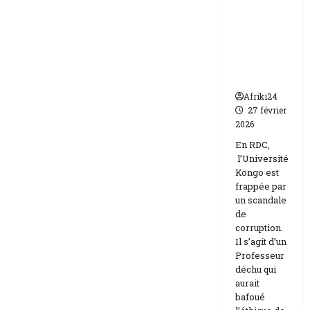
frappée
Etats-
Unis
par un
Israël
scandale
de
corruptio
n
Afriki24
27 février
2026
En RDC,
l’Université
Kongo est
frappée par
un scandale
de
corruption.
Il s’agit d’un
Professeur
déchu qui
aurait
bafoué