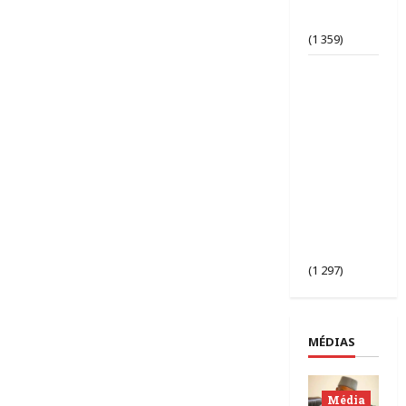
d’opinion
bafouée ?
(1 359)
AES |
Assimi
Goïta
préside
l’ouverture
de la 2ᵉ
session des
chefs
d’État du
Sahel à
Bamako.
(1 297)
MÉDIAS
Média