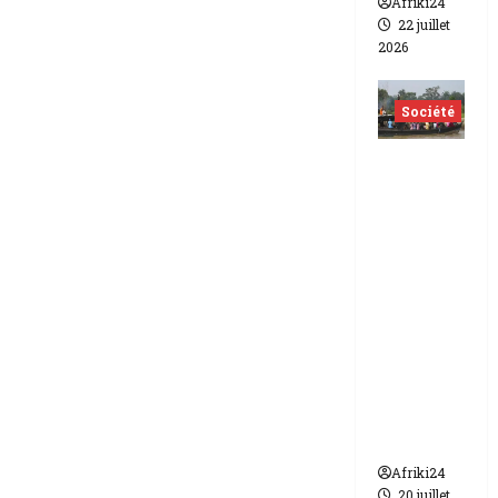
Afriki24
22 juillet
2026
Société
Nigéria
| Six
morts
et plus
d’une
vingtain
e de
disparus
dans un
naufrag
e
Afriki24
20 juillet