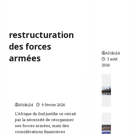
appelle à
l’urgence
pour
éviter un
drame
restructuration
humanit
des forces
aire
Afriki24
armées
3 août
2026
Actualités
Actualit
Afrique du Sud | fin de
N
mission de 700 soldats
i
onusiens en RDC
g
e
Afriki24
9 février 2026
r
L'Afrique du Sud justifie ce retrait
Actualit
|
par la nécessité de réorganiser
E
q
ses forces armées, mais des
s
u
considérations financières