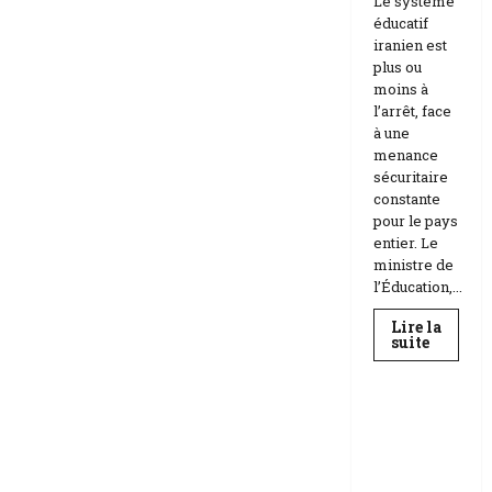
Le système
éducatif
iranien est
plus ou
moins à
l’arrêt, face
à une
menance
sécuritaire
constante
pour le pays
entier. Le
ministre de
l’Éducation,...
Lire la
En
suite
savoir
Education
plus
sur
Téhéran
suspend
RDC |
l’école
L’Universi
face
aux
té Kongo
menace