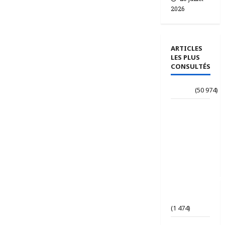
2026
ARTICLES
LES PLUS
CONSULTÉS
Accueil
(50 974)
Le
journaliste
Jean-
Philippe
dévoile ses
« Regards
croisés
panafricanistes
sur le
Tchad ».
(1 474)