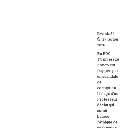
par un
Israël
scandale
de
corruptio
n
Afriki24
27 février
2026
En RDC,
l’Université
Kongo est
frappée par
un scandale
de
corruption.
Il s’agit d’un
Professeur
déchu qui
aurait
bafoué
l’éthique de
sa fonction