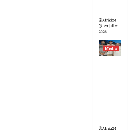
contre
Canal +
Afriki24
29 juillet
2026
Média
Niger |
Deux
journali
stes
libérés
après 9
mois de
détenti
on.
Afriki24