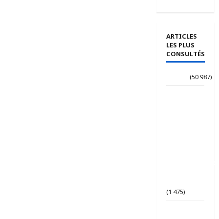
ARTICLES
LES PLUS
CONSULTÉS
Accueil
(50 987)
Le
journaliste
Jean-
Philippe
dévoile ses
« Regards
croisés
panafricanistes
sur le
Tchad ».
(1 475)
Tchad | Le
Parti Tchad