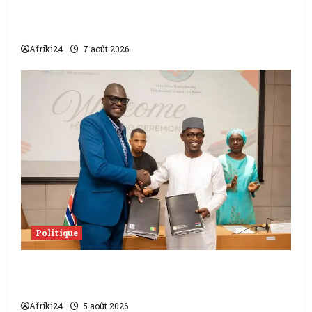
Sénat béninois | L’ancien Président Patrice
Talon élu président
Afriki24
7 août 2026
Politique
L’accord sénégalo-gambien | la paix
scellée entre les deux pays
Afriki24
5 août 2026