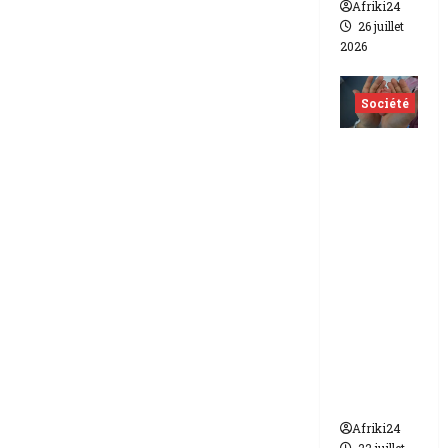
Afriki24
26 juillet
2026
Société
Indonés
ie | dix-
huit
femmes
condam
nées à 7
ans de
prison
pour
trafic de
bébés.
Afriki24