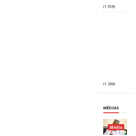
bafouée ?
(1 359)
AES |
Assimi
Goïta
préside
l’ouverture
de la 2ᵉ
session des
chefs
d’État du
Sahel à
Bamako.
(1 299)
MÉDIAS
Média