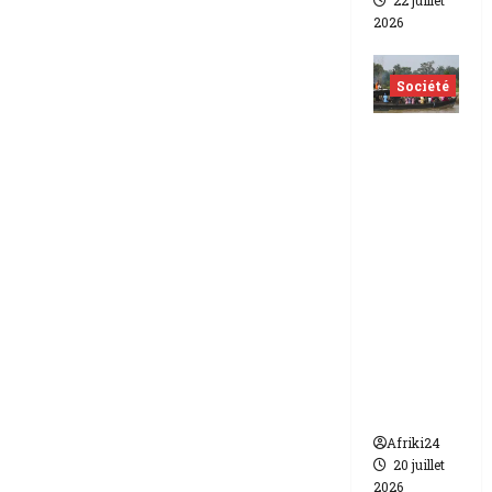
22 juillet
2026
Société
Nigéria
| Six
morts
et plus
d’une
vingtain
e de
disparus
dans un
naufrag
e
Afriki24
20 juillet
2026