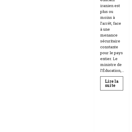
iranien est
plus ou
moins à
l’arrêt, face
à une
menance
sécuritaire
constante
pour le pays
entier. Le
ministre de
l’Éducation,...
Lire la
En
suite
savoir
Education
plus
sur
Téhéran
suspend
RDC |
l’école
L’Universi
face
aux
té Kongo
menace
frappée
Etats-
Unis