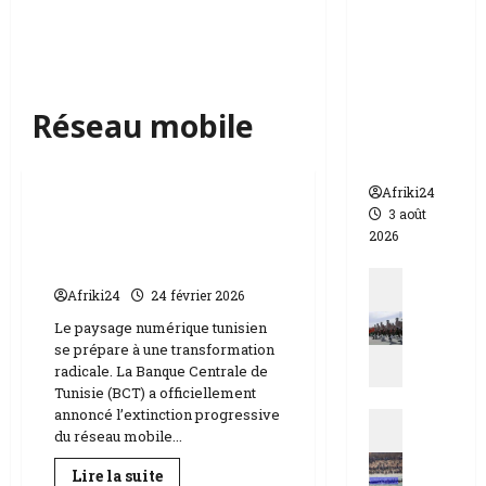
appelle à
l’urgence
pour
éviter un
drame
Réseau mobile
humanit
aire
Sciences
Afriki24
3 août
Fin de la 3G en Tunisie | le
2026
crépuscule d’une ère
numérique
Actualit
Afriki24
24 février 2026
N
i
Le paysage numérique tunisien
se prépare à une transformation
g
radicale. La Banque Centrale de
e
Tunisie (BCT) a officiellement
r
annoncé l’extinction progressive
Actualit
|
du réseau mobile...
E
q
s
u
En
Lire la suite