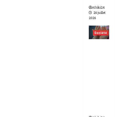
lesbien
Afriki24
26 juillet
2026
Société
Indonés
ie | dix-
huit
femmes
condam
nées à 7
ans de
prison
pour
trafic de
bébés.