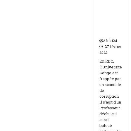
frappée
Etats-
Unis
par un
Israël
scandale
de
corruptio
n
Afriki24
27 février
2026
En RDC,
l’Université
Kongo est
frappée par
un scandale
de
corruption.
Il s’agit d’un
Professeur
déchu qui
aurait
bafoué