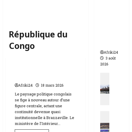
appelle à
l’urgence
pour
éviter un
drame
République du
humanit
Congo
aire
Afriki24
Actualités
3 août
2026
La réélection écrasante
Actualit
de Denis Sassou N’Guesso
N
Afriki24
18 mars 2026
i
Le paysage politique congolais
g
se fige à nouveau autour d’une
e
figure centrale, actant une
r
continuité devenue quasi
Actualit
|
institutionnelle à Brazzaville. Le
E
q
ministère de l’Intérieur...
s
u