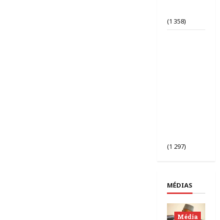
d’opinion
bafouée ?
(1 358)
AES |
Assimi
Goïta
préside
l’ouverture
de la 2ᵉ
session des
chefs
d’État du
Sahel à
Bamako.
(1 297)
MÉDIAS
Média