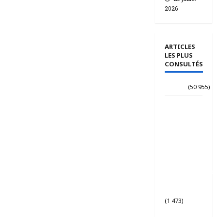
2026
ARTICLES
LES PLUS
CONSULTÉS
Accueil
(50 955)
Le
journaliste
Jean-
Philippe
dévoile ses
« Regards
croisés
panafricanistes
sur le
Tchad ».
(1 473)