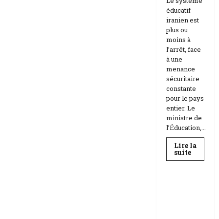
Le système
éducatif
iranien est
plus ou
moins à
l’arrêt, face
à une
menance
sécuritaire
constante
pour le pays
entier. Le
ministre de
l’Éducation,...
Lire la
En
suite
savoir
Education
plus
sur
Téhéran
suspend
RDC |
l’école
L’Universi
face
aux
té Kongo
menace