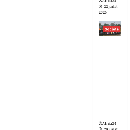
Afriki24
22 juillet
2026
Société
Nigéria
| Six
morts
et plus
d’une
vingtain
e de
disparus
dans un
naufrag
e
Afriki24
20 juillet