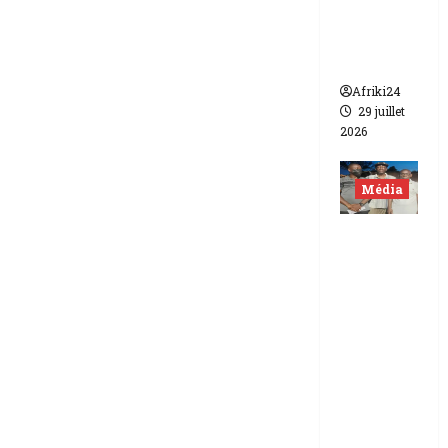
de FCFA
contre
Canal +
Afriki24
29 juillet
2026
Média
Niger |
Deux
journali
stes
libérés
après 9
mois de
détenti
on.