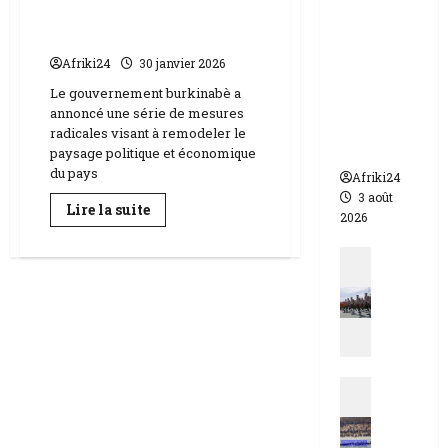
réformes structurelles
appelle à
majeures
l’urgence
pour
Afriki24
30 janvier 2026
éviter un
Le gouvernement burkinabè a
drame
annoncé une série de mesures
humanit
radicales visant à remodeler le
aire
paysage politique et économique
du pays
Afriki24
3 août
En
Lire la suite
2026
savoir
plus
sur
Actualit
Burkina
Faso
N
|
i
Dissolution
des
g
partis
e
politiques
et
r
réformes
Actualit
|
structurelles
majeures
E
q
s
u