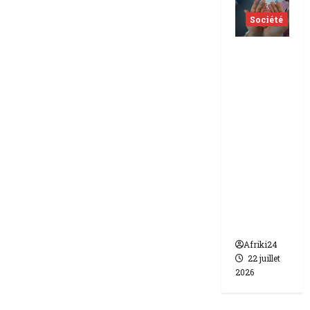
Société
Indonés
ie | dix-
huit
femmes
condam
nées à 7
ans de
prison
pour
trafic de
bébés.
Afriki24
22 juillet
2026