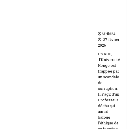
par un
Israël
scandale
de
corruptio
n
Afriki24
27 février
2026
En RDC,
l’Université
Kongo est
frappée par
un scandale
de
corruption.
Il s’agit d’un
Professeur
déchu qui
aurait
bafoué
l’éthique de
sa fonction