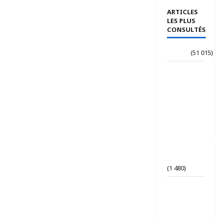
ARTICLES
LES PLUS
CONSULTÉS
Accueil
(51 015)
Le
journaliste
Jean-
Philippe
dévoile ses
« Regards
croisés
panafricanistes
sur le
Tchad ».
(1 480)
Tchad | Le
Parti Tchad
Uni
conteste