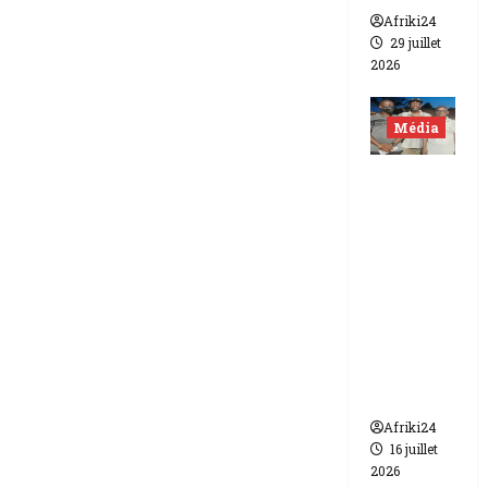
Afriki24
29 juillet
2026
Média
Niger |
Deux
journali
stes
libérés
après 9
mois de
détenti
on.
Afriki24
16 juillet
2026