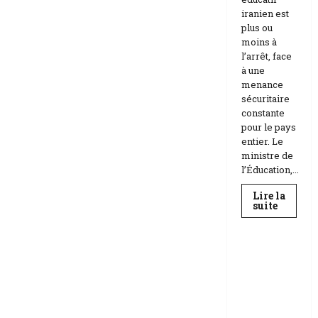
iranien est
plus ou
moins à
l’arrêt, face
à une
menance
sécuritaire
constante
pour le pays
entier. Le
ministre de
l’Éducation,...
Lire la
En
suite
savoir
Education
plus
sur
Téhéran
suspend
RDC |
l’école
L’Universi
face
aux
té Kongo
menace
frappée
Etats-
Unis