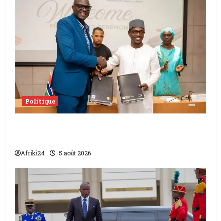
Politique
L’accord sénégalo-gambien | la paix
scellée entre les deux pays
Afriki24
5 août 2026